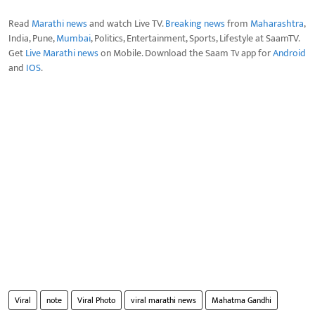
Read
Marathi news
and watch Live TV.
Breaking news
from
Maharashtra
,
India, Pune,
Mumbai
, Politics, Entertainment, Sports, Lifestyle at SaamTV.
Get
Live Marathi news
on Mobile. Download the Saam Tv app for
Android
and
IOS
.
Viral
note
Viral Photo
viral marathi news
Mahatma Gandhi