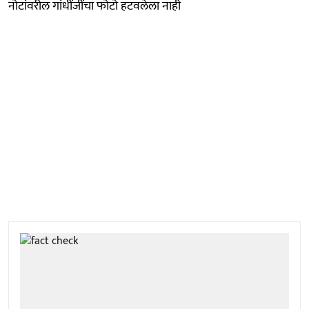
नोटांवरील गांधींजींचा फोटो हटवलेला नाही