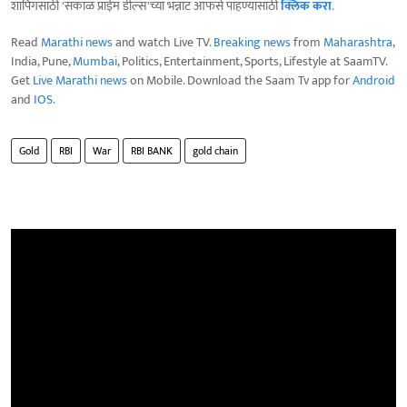
शॉपिंगसाठी 'सकाळ प्राईम डील्स'च्या भन्नाट ऑफर्स पाहण्यासाठी
क्लिक करा
.
Read
Marathi news
and watch Live TV.
Breaking news
from
Maharashtra
,
India, Pune,
Mumbai
, Politics, Entertainment, Sports, Lifestyle at SaamTV.
Get
Live Marathi news
on Mobile. Download the Saam Tv app for
Android
and
IOS
.
Gold
RBI
War
RBI BANK
gold chain