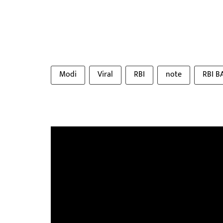
Modi
Viral
RBI
note
RBI B