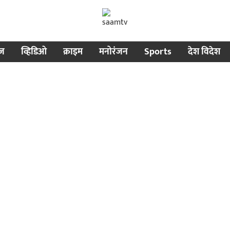
ीज
व्हिडिओ
क्राइम
मनोरंजन
Sports
देश विदेश