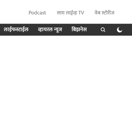
Podcast
साम लाईव्ह TV
वेब स्टोरीज
लाईफस्टाईल
व्हायरल न्यूज
बिझनेस