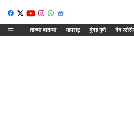
ताज्या बातम्या
महाराष्ट्र
मुंबई पुणे
वेब स्टोर