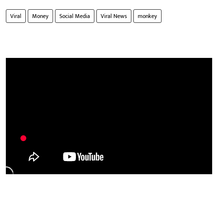
Viral
Money
Social Media
Viral News
monkey