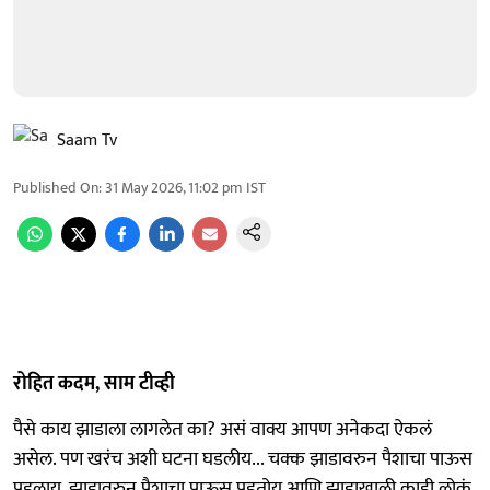
Saam Tv
Published On
:
31 May 2026, 11:02 pm
IST
रोहित कदम, साम टीव्ही
पैसे काय झाडाला लागलेत का? असं वाक्य आपण अनेकदा ऐकलं
असेल. पण खरंच अशी घटना घडलीय... चक्क झाडावरुन पैशाचा पाऊस
पडलाय. झाडावरुन पैशाचा पाऊस पडतोय आणि झाडाखाली काही लोकं