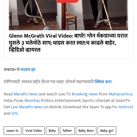
Glenn McGrath Viral Video: बापरे! ग्लेन मॅकग्राच्या घरात
घुसले ३ भलेमोठे साप; धाडस करत स्वत:च काढले बाहेर,
व्हिडिओ व्हायरल
सकाळ+चे
सदस्य व्हा
शॉपिंगसाठी 'सकाळ प्राईम डील्स'च्या भन्नाट ऑफर्स पाहण्यासाठी
क्लिक करा
.
Read
Marathi news
and watch Live TV.
Breaking news
from
Maharashtra
,
India, Pune,
Mumbai
, Politics, Entertainment, Sports, Lifestyle at SaamTV.
Get
Live Marathi news
on Mobile. Download the Saam Tv app for
Android
and
IOS
.
saam tv
Viral Video
Baby
father
Baby Born
Baby girl