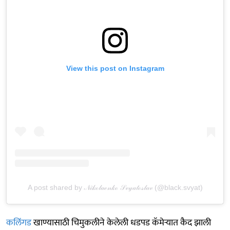
View this post on Instagram
A post shared by 𝒩𝒾𝓀ℴ𝓁𝒶ℯ𝓃𝓀ℴ 𝒮𝓋𝓎𝒶𝓉ℴ𝓈𝓁𝒶𝓋 (@black.svyat)
कलिंगड
खाण्यासाठी चिमुकलीने केलेली धडपड कॅमेऱ्यात कैद झाली