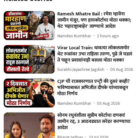
Ramesh Mhatre Bail : रमेश म्हात्रेंना
जामीन मंजूर, पण हायकोर्टाचा मोठा धक्का;
थेट 'महाराष्ट्राबाहेर' जाण्याचे आदेश
Namdeo Kumbhar
2 hours ago
Virar Local Train: धावत्या लोकलसमोर
थेट रुळांवर उभा राहिला तरुण, पुढे जे घडलं
ते पाहून प्रवाशांनाही बसला मोठा धक्का
Surabhi Jayashree Jagdish
05 Aug 2026
CJP ची राजकारणात एन्ट्री की दुसरं काही?
भविष्याबाबत अभिजीत दीपके यांच्याकडून
मोठा निर्णय
Namdeo Kumbhar
03 Aug 2026
सोनम रघुवंशीला सुप्रीम कोर्टाचा दणका!
जामीन रद्द, 3 आठवड्यात सरेंडर करण्याचा
आदेश
Bharat Jadhav
23 Jul 2026