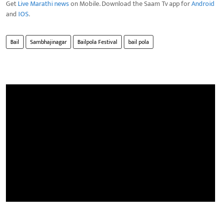
Get
Live Marathi news
on Mobile. Download the Saam Tv app for
Android
and
IOS
.
Bail
Sambhajinagar
Bailpola Festival
bail pola