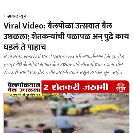
व्हायरल न्यूज
Viral Video: बैलपोळा उत्सवात बैल
उधळला; शेतकऱ्यांची पळापळ अन् पुढे काय
घडलं ते पाहाच
Bail Pola Festival Viral Video: छत्रपती संभाजीनगर जिल्ह्यातील
हतनूर येथे बैलपोळा सणात बैल उधळल्याने मोठा गोंधळ उडाला. दोन
शेतकरी आणि एक बैल गंभीर जखमी झाले असून उपचार सुरू आहेत.