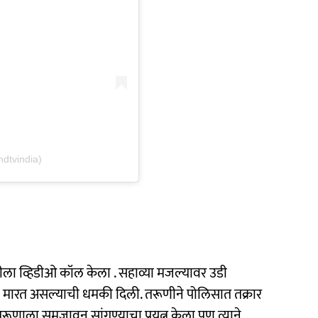
dtvindia)
तरूणीला व्हिडीओ कॉल केला . सहाव्या मजल्यावर उडी
ी मारत असल्याची धमकी दिली. तरूणीने पोलिसात तक्रार
रूणाला समजावून सांगण्याचा प्रयत्न केला पण त्याने