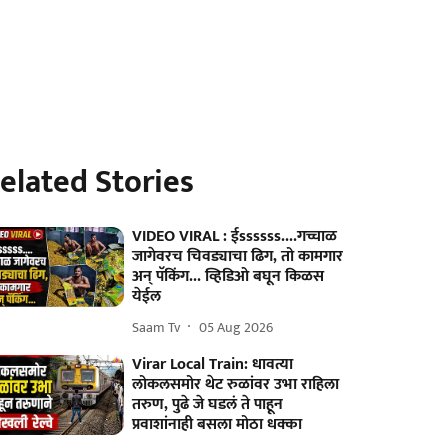
elated Stories
VIDEO VIRAL : ईssssss....गच्चाळ
जागेवरच चिवड्याचा ढिग, तो कामगार
अन् पॅकिंग... व्हिडिओ बघून किळस
येईल
Saam Tv
05 Aug 2026
Virar Local Train: धावत्या
लोकलसमोर थेट रुळांवर उभा राहिला
तरुण, पुढे जे घडलं ते पाहून
प्रवाशांनाही बसला मोठा धक्का