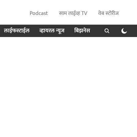
Podcast
साम लाईव्ह TV
वेब स्टोरीज
लाईफस्टाईल
व्हायरल न्यूज
बिझनेस