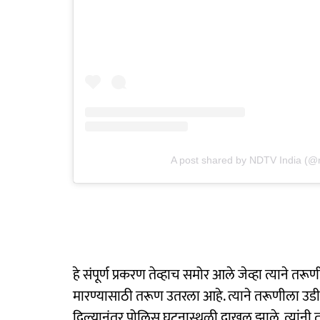
A post shared by NDTV India (@n
हे संपूर्ण प्रकरण तेव्हाच समोर आले जेव्हा त्याने 
मारण्यासाठी तरूण उतरला आहे. त्याने तरूणीला उड
दिल्यानंतर पोलिस घटनास्थळी दाखल झाले. त्यांनी त