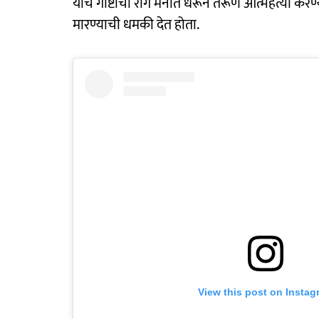
याच गोष्टींचा राग मनात धरून तरूण आत्महत्या करण
मारण्याची धमकी देत होता.
View this post on Instag