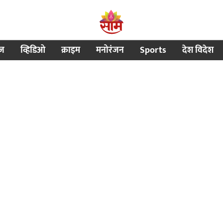
ीज
व्हिडिओ
क्राइम
मनोरंजन
Sports
देश विदेश