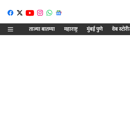
ताज्या बातम्या
महाराष्ट्र
मुंबई पुणे
वेब स्टोर