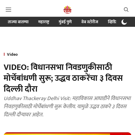
ताज्या बातम्या
महाराष्ट्र
मुंबई पुणे
वेब स्टोरीज
व्हिडिओ
क्र
Video
VIDEO: विधानसभा निवडणुकीसाठी
मोर्चेबांधणी सुरू; उद्धव ठाकरेंचा ३ दिवस
दिल्ली दौरा
Uddhav Thackeray Delhi Visit: महाविकास आघाडीने विधानसभा
निवडणुकीसाठी मोर्चेबांधणी सुरू केलीय. यामुळे उद्धव ठाकरे ३ दिवस
दिल्ली दौऱ्यावर आहेत.