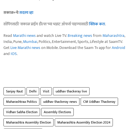
सकाळ+चे
सदस्य व्हा
शॉपिंगसाठी 'सकाळ प्राईम डील्स'च्या भन्नाट ऑफर्स पाहण्यासाठी
क्लिक करा
.
Read
Marathi news
and watch Live TV.
Breaking news
from
Maharashtra
,
India, Pune,
Mumbai
, Politics, Entertainment, Sports, Lifestyle at SaamTV.
Get
Live Marathi news
on Mobile. Download the Saam Tv app for
Android
and
IOS
.
Sanjay Raut
Delhi
Visit
uddhav thackeray live
Maharashtraa Politics
uddhav thackeray news
CM Uddhav Thackeray
Vidhan Sabha Election
Assembly Elections
Maharashtra Assembly Election
Maharashtra Assembly Election 2024