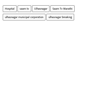
Hospital
saam tv
Ulhasnagar
Saam Tv Marathi
ulhasnagar municipal corporation
ulhasnagar breaking