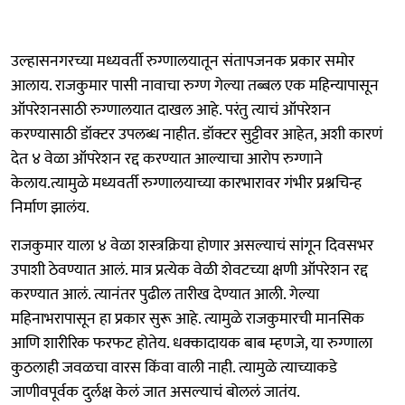
उल्हासनगरच्या मध्यवर्ती रुग्णालयातून संतापजनक प्रकार समोर
आलाय. राजकुमार पासी नावाचा रुग्ण गेल्या तब्बल एक महिन्यापासून
ऑपरेशनसाठी रुग्णालयात दाखल आहे. परंतु त्याचं ऑपरेशन
करण्यासाठी डॉक्टर उपलब्ध नाहीत. डॉक्टर सुट्टीवर आहेत, अशी कारणं
देत ४ वेळा ऑपरेशन रद्द करण्यात आल्याचा आरोप रुग्णाने
केलाय.त्यामुळे मध्यवर्ती रुग्णालयाच्या कारभारावर गंभीर प्रश्नचिन्ह
निर्माण झालंय.
राजकुमार याला ४ वेळा शस्त्रक्रिया होणार असल्याचं सांगून दिवसभर
उपाशी ठेवण्यात आलं. मात्र प्रत्येक वेळी शेवटच्या क्षणी ऑपरेशन रद्द
करण्यात आलं. त्यानंतर पुढील तारीख देण्यात आली. गेल्या
महिनाभरापासून हा प्रकार सुरू आहे. त्यामुळे राजकुमारची मानसिक
आणि शारीरिक फरफट होतेय. धक्कादायक बाब म्हणजे, या रुग्णाला
कुठलाही जवळचा वारस किंवा वाली नाही. त्यामुळे त्याच्याकडे
जाणीवपूर्वक दुर्लक्ष केलं जात असल्याचं बोललं जातंय.