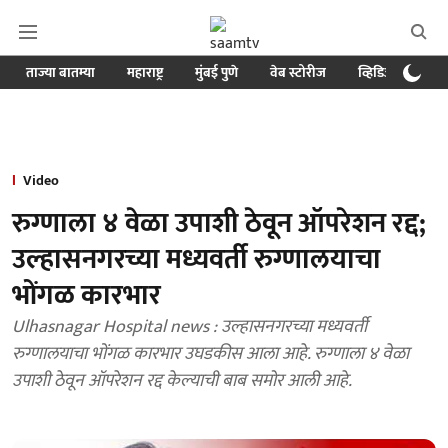
ताज्या बातम्या
महाराष्ट्र
मुंबई पुणे
वेब स्टोरीज
व्हिडिओ
क्र
Video
रुग्णाला ४ वेळा उपाशी ठेवून ऑपरेशन रद्द;
उल्हासनगरच्या मध्यवर्ती रुग्णालयाचा
भोंगळ कारभार
Ulhasnagar Hospital news : उल्हासनगरच्या मध्यवर्ती
रुग्णालयाचा भोंगळ कारभार उघडकीस आला आहे. रुग्णाला ४ वेळा
उपाशी ठेवून ऑपरेशन रद्द केल्याची बाब समोर आली आहे.