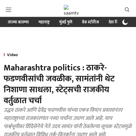
ताज्या बातम्या
महाराष्ट्र
मुंबई पुणे
वेब स्टोरीज
देश विदेश
ब
Video
Maharashtra politics : ठाकरे-
फडणवीसांची जवळीक, सामंतांनी थेट
निशाणा साधला, स्टेट्‍सची राजकीय
वर्तुळात चर्चा
उद्धव ठाकरे आणि देवेंद्र फडणवीस यांच्या एकत्र विमान प्रवासानंतर
महाराष्ट्राच्या राजकारणात नव्या चर्चांना उधाण आले आहे. याच
पार्श्वभूमीवर शिंदेसेनेचे नेते उदय सामंत यांनी ठेवलेल्या सूचक स्टेटसमुळे
राजकीय वर्तुळात विविध तर्क-वितर्कांना उधाण आले आहे.