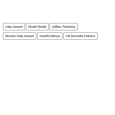
Uday Samant
Eknath Shinde
Uddhav Thackaray
Minister Uday Samant
marathi batmya
CM Devendra Fadnavis