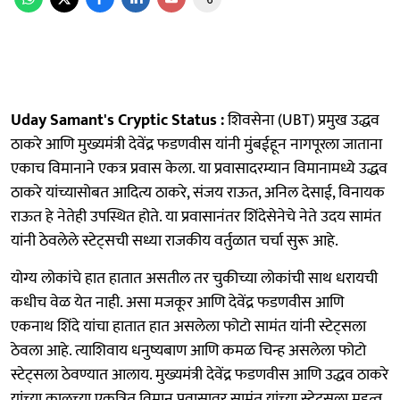
Uday Samant's Cryptic Status :
शिवसेना (UBT) प्रमुख उद्धव
ठाकरे आणि मुख्यमंत्री देवेंद्र फडणवीस यांनी मुंबईहून नागपूरला जाताना
एकाच विमानाने एकत्र प्रवास केला. या प्रवासादरम्यान विमानामध्ये उद्धव
ठाकरे यांच्यासोबत आदित्य ठाकरे, संजय राऊत, अनिल देसाई, विनायक
राऊत हे नेतेही उपस्थित होते. या प्रवासानंतर शिंदेसेनेचे नेते उदय सामंत
यांनी ठेवलेले स्टेट्‍सची सध्या राजकीय वर्तुळात चर्चा सुरू आहे.
योग्य लोकांचे हात हातात असतील तर चुकीच्या लोकांची साथ धरायची
कधीच वेळ येत नाही. असा मजकूर आणि देवेंद्र फडणवीस आणि
एकनाथ शिंदे यांचा हातात हात असलेला फोटो सामंत यांनी स्टेट्‍सला
ठेवला आहे. त्याशिवाय धनुष्यबाण आणि कमळ चिन्ह असलेला फोटो
स्टेट्‍सला ठेवण्यात आलाय. मुख्यमंत्री देवेंद्र फडणवीस आणि उद्धव ठाकरे
यांच्या कालच्या एकत्रित विमान प्रवासावर सामंत यांच्या स्टेट्सला महत्व