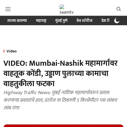
ताज्या बातम्या
महाराष्ट्र
मुंबई पुणे
वेब स्टोरीज
देश विदेश
ब
Video
VIDEO: Mumbai-Nashik महामार्गावर
वाहतूक कोंडी, उड्डाण पुलाच्या कामाचा
वाहतुकीला फटका
Highway Traffic News: मुंबई नाशिक महामार्गावरुन प्रवास
करणाऱ्या प्रवाशांचे हाल, दररोज या ठिकाणी 5 किलोमीटर च्या लांबच
लांब रांगा