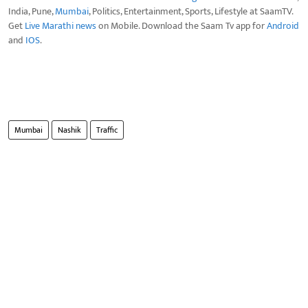
India, Pune,
Mumbai
, Politics, Entertainment, Sports, Lifestyle at SaamTV.
Get
Live Marathi news
on Mobile. Download the Saam Tv app for
Android
and
IOS
.
Mumbai
Nashik
Traffic