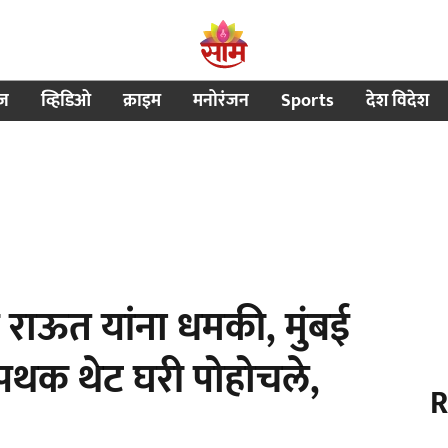
ीज
व्हिडिओ
क्राइम
मनोरंजन
Sports
देश विदेश
जय राऊत यांना धमकी, मुंबई
पथक थेट घरी पोहोचले,
R