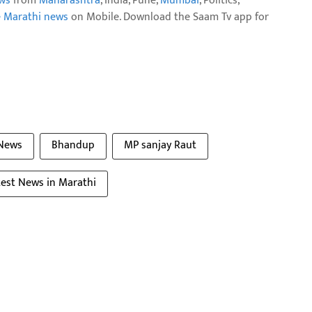
ws
from
Maharashtra
, India, Pune,
Mumbai
, Politics,
e Marathi news
on Mobile. Download the Saam Tv app for
News
Bhandup
MP sanjay Raut
test News in Marathi