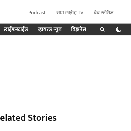
Podcast
साम लाईव्ह TV
वेब स्टोरीज
लाईफस्टाईल
व्हायरल न्यूज
बिझनेस
elated Stories