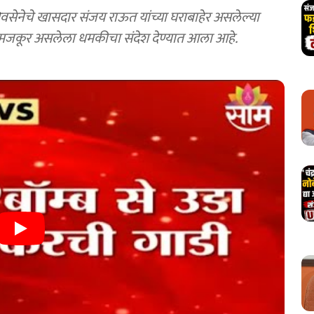
सेनेचे खासदार संजय राऊत यांच्या घराबाहेर असलेल्या
ा मजकूर असलेला धमकीचा संदेश देण्यात आला आहे.