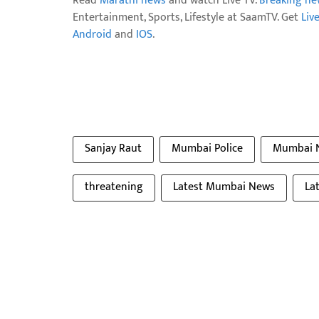
Read
Marathi news
and watch Live TV.
Breaking ne
Entertainment, Sports, Lifestyle at SaamTV. Get
Liv
Android
and
IOS
.
Sanjay Raut
Mumbai Police
Mumbai 
threatening
Latest Mumbai News
La