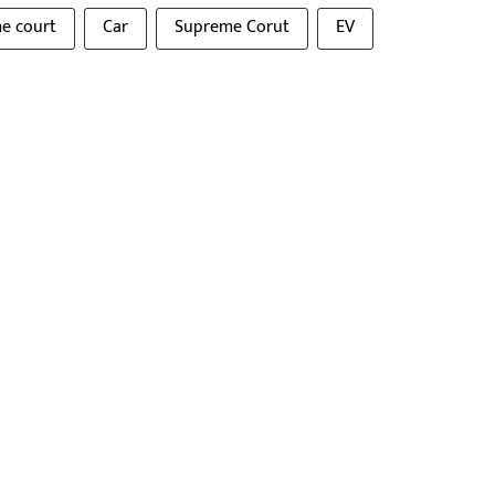
e court
Car
Supreme Corut
EV