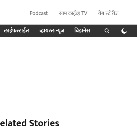
Podcast
साम लाईव्ह TV
वेब स्टोरीज
लाईफस्टाईल
व्हायरल न्यूज
बिझनेस
elated Stories