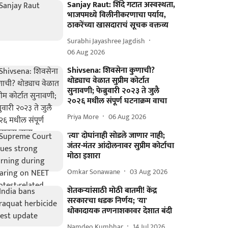
Sanjay Raut: शिंदे गटात अस्वस्थता,
भाजपमध्ये विलीनीकरणाचा पर्याय,
ठाकरेंच्या खासदाराचं सूचक वक्तव्य
Surabhi Jayashree Jagdish
06 Aug 2026
Shivsena: शिवसेना कुणाची?
थोड्याच वेळात सुप्रीम कोर्टात
सुनावणी; फेब्रुवारी २०२३ ते जुलै
२०२६ मधील संपूर्ण घटनाक्रम वाचा
Priya More
06 Aug 2026
'त्या' दोघांनाही सोडले जाणार नाही;
जंतर-मंतर आंदोलनावर सुप्रीम कोर्टाचा
मोठा इशारा
Omkar Sonawane
03 Aug 2026
शेतकऱ्यांसाठी मोठी बातमी! केंद्र
सरकारचा धडक निर्णय; 'या'
धोकादायक तणनाशकावर देशात बंदी
Namdeo Kumbhar
14 Jul 2026