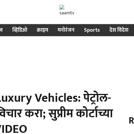
ीज
व्हिडिओ
क्राइम
मनोरंजन
Sports
देश विदेश
xury Vehicles: पेट्रोल-
चार करा; सुप्रीम कोर्टाच्या
R
 VIDEO