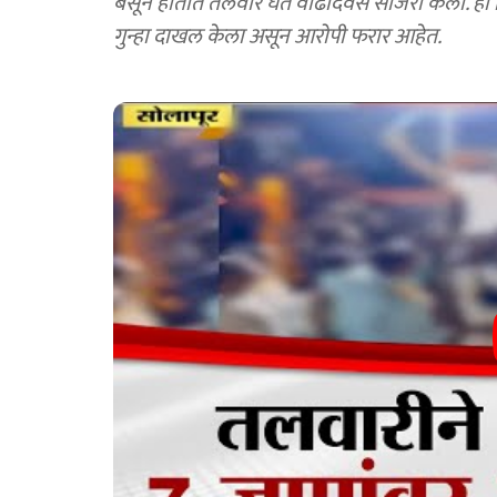
बसून हातात तलवार घेत वाढदिवस साजरा केला. हा व्
गुन्हा दाखल केला असून आरोपी फरार आहेत.