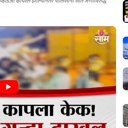
हिडिओ व्हायरल झाल्यानंतर पोलिसांनी सात जणांविरुद्ध