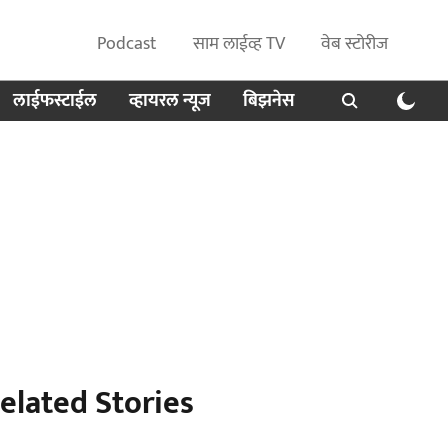
Podcast
साम लाईव्ह TV
वेब स्टोरीज
लाईफस्टाईल
व्हायरल न्यूज
बिझनेस
elated Stories