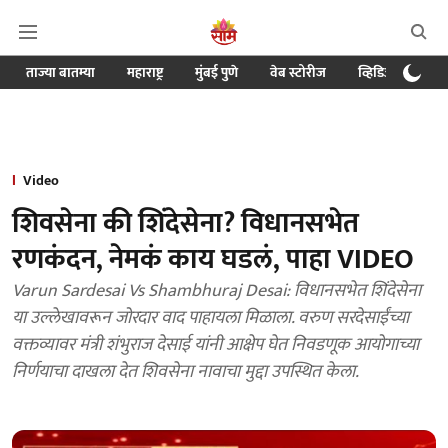
ताज्या बातम्या
महाराष्ट्र
मुंबई पुणे
वेब स्टोरीज
व्हिडिओ
क्र
Video
शिवसेना की शिंदेसेना? विधानसभेत
रणकंदन, नेमकं काय घडलं, पाहा VIDEO
Varun Sardesai Vs Shambhuraj Desai: विधानसभेत शिंदेसेना
या उल्लेखावरून जोरदार वाद पाहायला मिळाला. वरुण सरदेसाईंच्या
वक्तव्यावर मंत्री शंभुराज देसाई यांनी आक्षेप घेत निवडणूक आयोगाच्या
निर्णयाचा दाखला देत शिवसेना नावाचा मुद्दा उपस्थित केला.