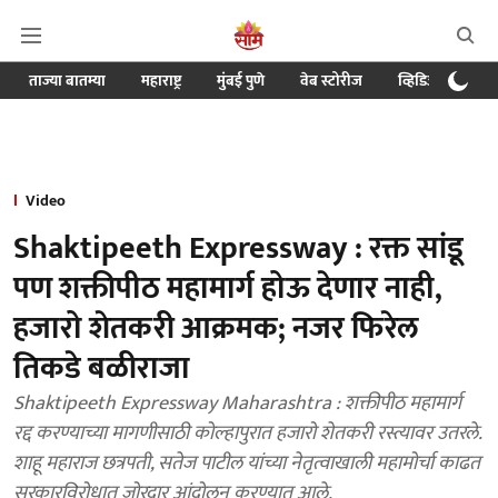
ताज्या बातम्या
महाराष्ट्र
मुंबई पुणे
वेब स्टोरीज
व्हिडिओ
क्र
Video
Shaktipeeth Expressway : रक्त सांडू
पण शक्तीपीठ महामार्ग होऊ देणार नाही,
हजारो शेतकरी आक्रमक; नजर फिरेल
तिकडे बळीराजा
Shaktipeeth Expressway Maharashtra : शक्तीपीठ महामार्ग
रद्द करण्याच्या मागणीसाठी कोल्हापुरात हजारो शेतकरी रस्त्यावर उतरले.
शाहू महाराज छत्रपती, सतेज पाटील यांच्या नेतृत्वाखाली महामोर्चा काढत
सरकारविरोधात जोरदार आंदोलन करण्यात आले.