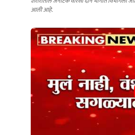
शरीरातील जेनेटिक वारसा दोन भागांत विभागला ज
आली आहे.