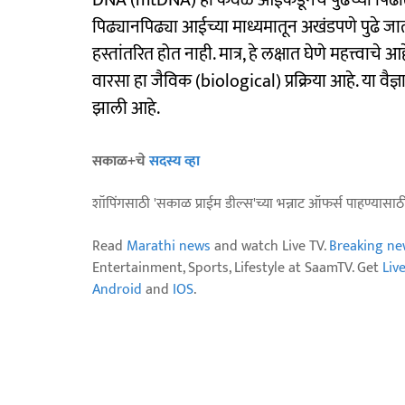
DNA (mtDNA) हा केवळ आईकडूनच पुढच्या पिढीत 
पिढ्यानपिढ्या आईच्या माध्यमातून अखंडपणे पुढे 
हस्तांतरित होत नाही. मात्र, हे लक्षात घेणे महत्त्
वारसा हा जैविक (biological) प्रक्रिया आहे. या वैज
झाली आहे.
सकाळ+चे
सदस्य व्हा
शॉपिंगसाठी 'सकाळ प्राईम डील्स'च्या भन्नाट ऑफर्स पाहण्यासा
Read
Marathi news
and watch Live TV.
Breaking ne
Entertainment, Sports, Lifestyle at SaamTV. Get
Liv
Android
and
IOS
.