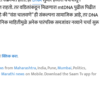
संक्रमित होतो. हा
DNA
सुमारे हजारो वर्षांपासून
जात राहतो. तर वडिलांकडून मिळणारा mtDNA पुढील पिढीत
वाचे आहे की “वंश चालवणे” ही संकल्पना सामाजिक आहे, तर DNA
्ञानिक माहितीमुळे अनेक पारंपरिक समजांवर नव्याने चर्चा सुरू
ठी
क्लिक करा
.
ws
from
Maharashtra
, India, Pune,
Mumbai
, Politics,
e Marathi news
on Mobile. Download the Saam Tv app for