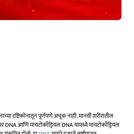
ाच्या दृष्टिकोनातून पूर्णपणे अचूक नाही. मानवी शरीरातील
लिअर DNA आणि मायटोकाँड्रियल DNA यामध्ये मायटोकाँड्रियल