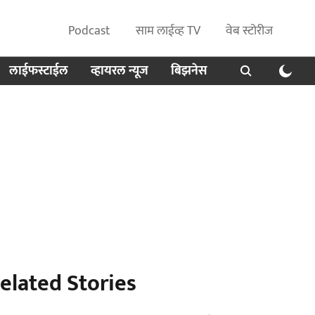
Podcast
साम लाईव्ह TV
वेब स्टोरीज
लाईफस्टाईल
व्हायरल न्यूज
बिझनेस
elated Stories