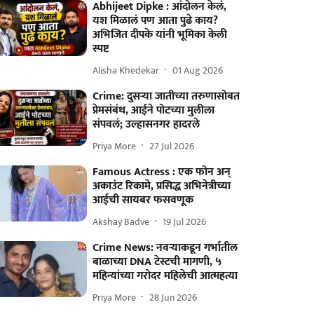
Abhijeet Dipke : आंदोलन केलं,
यश मिळालं पण आता पुढे काय?
अभिजित दीपके यांनी भूमिका केली
स्पष्ट
Alisha Khedekar
01 Aug 2026
Crime: दुसऱ्या जातीच्या तरुणासोबत
प्रेमसंबंध, आईने पोटच्या मुलीला
संपवलं; उल्हासनगर हादरले
Priya More
27 Jul 2026
Famous Actress : एक फोन अन्
अकाउंट रिकामे, प्रसिद्ध अभिनेत्रीच्या
आईची सायबर फसवणूक
Akshay Badve
19 Jul 2026
Crime News: नवऱ्याकडून गर्भातील
बाळाच्या DNA टेस्टची मागणी, ५
महिन्यांच्या गरोदर महिलेची आत्महत्या
Priya More
28 Jun 2026