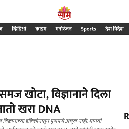
ीज
व्हिडिओ
क्राइम
मनोरंजन
Sports
देश विदेश
समज खोटा, विज्ञानाने दिला
 जातो खरा DNA
R
ज्ञानाच्या दृष्टिकोनातून पूर्णपणे अचूक नाही. मानवी