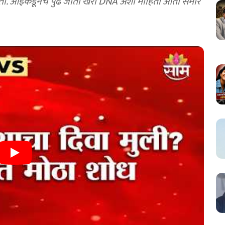
ातो. आईकडूनच पुढे जातो खरा DNA अशी माहिती आता समोर