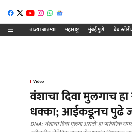
ताज्या बातम्या
महाराष्ट्र
मुंबई पुणे
वेब स्टोर
Video
वंशाचा दिवा मुलगाच हा 
धक्का; आईकडूनच पुढे
DNA: 'वंशाचा दिवा मुलगा असतो' हा पारंपरिक समज वि