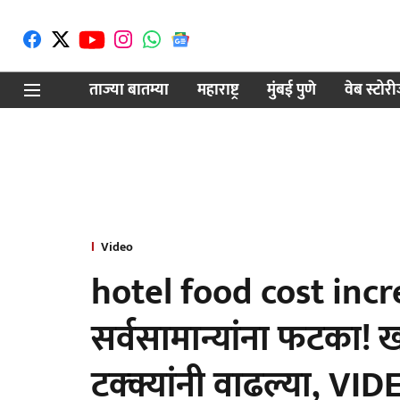
ताज्या बातम्या
महाराष्ट्र
मुंबई पुणे
वेब स्टोर
Video
hotel food cost incr
सर्वसामान्यांना फटका! खा
टक्क्यांनी वाढल्या, VI