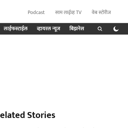
Podcast
साम लाईव्ह TV
वेब स्टोरीज
लाईफस्टाईल
व्हायरल न्यूज
बिझनेस
elated Stories