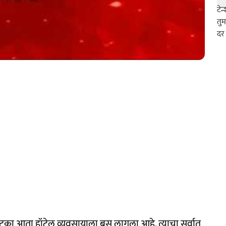
फटका आता हॉटेल व्यवसायाला बसू लागला आहे. त्याचा सर्वात