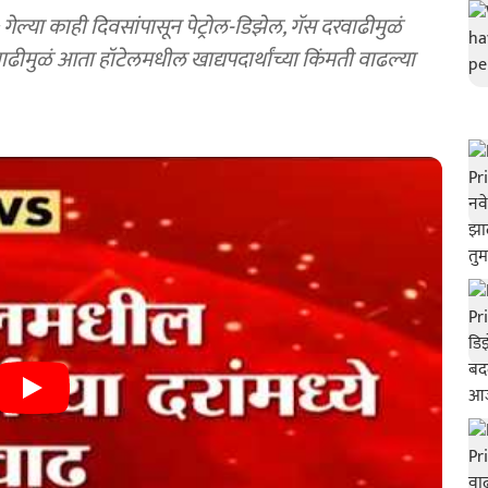
ल्या काही दिवसांपासून पेट्रोल-डिझेल, गॅस दरवाढीमुळं
ीमुळं आता हॉटेलमधील खाद्यपदार्थांच्या किंमती वाढल्या