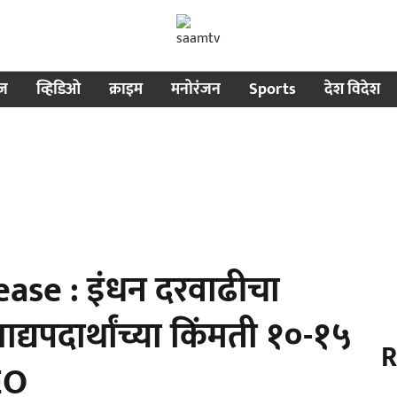
ीज
व्हिडिओ
क्राइम
मनोरंजन
Sports
देश विदेश
ease : इंधन दरवाढीचा
द्यपदार्थांच्या किंमती १०-१५
R
DEO