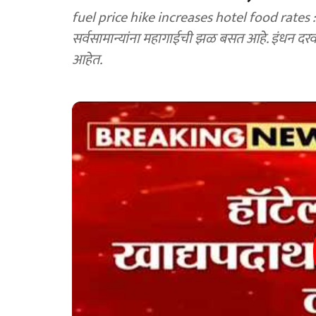
fuel price hike increases hotel food rates : गे
सर्वसामान्यांना महागाईची झळ बसत आहे. इंधन दरवाढ
आहेत.