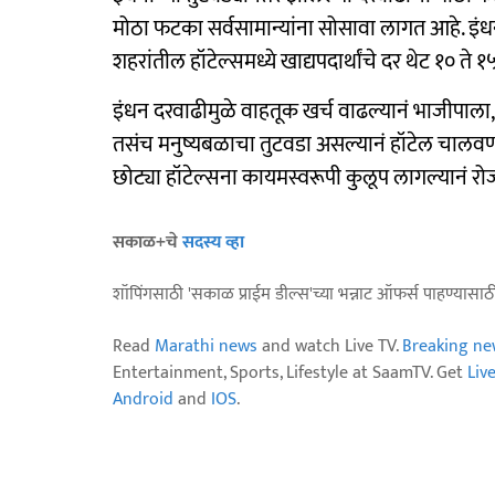
मोठा फटका सर्वसामान्यांना सोसावा लागत आहे. इंध
शहरांतील हॉटेल्समध्ये खाद्यपदार्थांचे दर थेट १० ते 
इंधन दरवाढीमुळे वाहतूक खर्च वाढल्यानं भाजीपाल
तसंच मनुष्यबळाचा तुटवडा असल्यानं हॉटेल चालवण्
छोट्या हॉटेल्सना कायमस्वरूपी कुलूप लागल्यानं रोजग
सकाळ+चे
सदस्य व्हा
शॉपिंगसाठी 'सकाळ प्राईम डील्स'च्या भन्नाट ऑफर्स पाहण्यासा
Read
Marathi news
and watch Live TV.
Breaking ne
Entertainment, Sports, Lifestyle at SaamTV. Get
Liv
Android
and
IOS
.