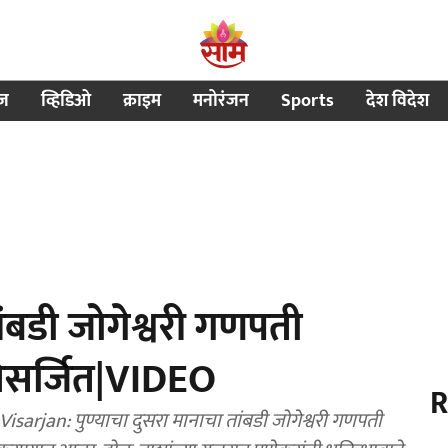
ीज
व्हिडिओ
क्राइम
मनोरंजन
Sports
देश विदेश
ांबडी जोगेश्वरी गणपती
विसर्जित|VIDEO
R
rjan: पुण्याचा दुसरा मानाचा तांबडी जोगेश्वरी गणपती