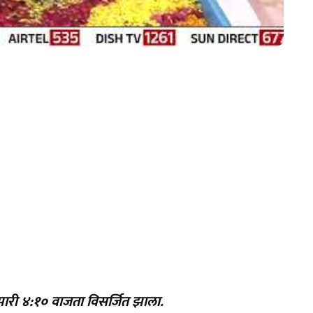
दुपारी ४:१० वाजता विसर्जित झाला.