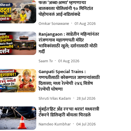
फक्त ‘अब्बा-अम्मा’ म्हणणाऱ्या
बालकाला पोलिसांनी ९० मिनिटांत
पोहोचवलं आई-वडिलांकडे
Omkar Sonawane
01 Aug 2026
Ranjangaon : साडेतीन महिन्यांनंतर
रांजणगाव महागणपती मंदिर
भाविकांसाठी खुले; दर्शनासाठी मोठी
गर्दी
Saam Tv
01 Aug 2026
Ganpati Special Trains :
गणपतीसाठी कोकणात जाणाऱ्यांसाठी
दिलासा; मध्य रेल्वेची २४६ विशेष
रेल्वेंची घोषणा
Shruti Vilas Kadam
28 Jul 2026
मुंबईत'हिट अँड रन'चा थरार! मध्यरात्री
टँकरने डिलिव्हरी बॉयला चिरडले
Namdeo Kumbhar
04 Jul 2026