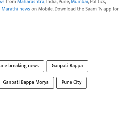
ws
from
Maharashtra
, India, Pune,
Mumbai
, Politics,
e Marathi news
on Mobile. Download the Saam Tv app for
une breaking news
Ganpati Bappa
Ganpati Bappa Morya
Pune City