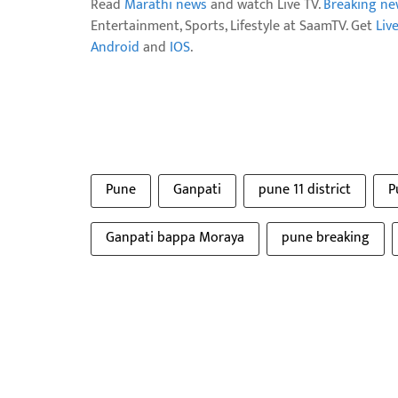
Read
Marathi news
and watch Live TV.
Breaking ne
Entertainment, Sports, Lifestyle at SaamTV. Get
Liv
Android
and
IOS
.
Pune
Ganpati
pune 11 district
P
Ganpati bappa Moraya
pune breaking