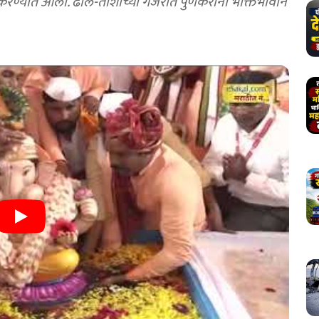
 करण्यात आला. ढोल-ताशांच्या गजरात पुणेकरांनी भक्तिभावाने