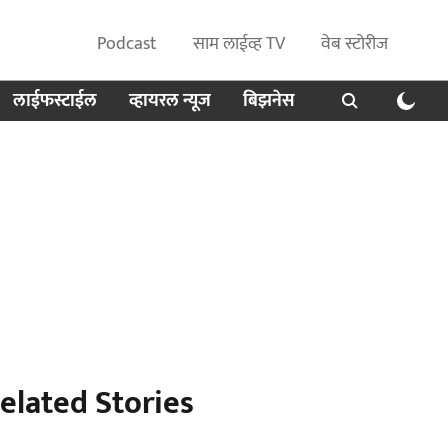
Podcast
साम लाईव्ह TV
वेब स्टोरीज
लाईफस्टाईल
व्हायरल न्यूज
बिझनेस
elated Stories