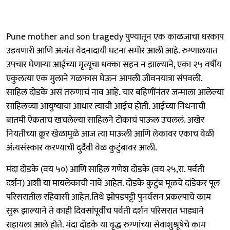
Pune mother and son tragedy पुण्यातून एक काळजाचा थरकाप
उडवणारी आणि अत्यंत वेदनादायी घटना समोर आली आहे. रुग्णालयात
उपचार घेणाऱ्या आईच्या मृत्यूचा धक्का सहन न झाल्याने, एका २५ वर्षीय
एकुलत्या एक मुलाने गळफास घेऊन आपली जीवनयात्रा संपवली.
साहिल दोडके असं तरुणाचं नाव आहे. चार बहिणींनंतर जन्माला आलेल्या
साहिलच्या आयुष्याचा आधार त्याची आईच होती. आईच्या निधनाची
बातमी ऐकताच खचलेल्या साहिलने टोकाचं पाऊल उचललं. अखेर
नियतीच्या क्रूर खेळामुळे आज त्या माऊली आणि लेकावर एकाच वेळी
अंत्यसंस्कार करण्याची दुर्दैवी वेळ कुटुंबावर आली.
मंदा दोडके (वय ५०) आणि साहिल गणेश दोडके (वय २५,रा. पर्वती
दर्शन) अशी या मायलेकाची नावे आहेत. दोडके कुटुंब मूळचे दांडेकर पूल
परिसरातील रहिवासी आहेत.तिथे झोपडपट्टी पुनर्वसन प्रकल्पाचे काम
सुरू झाल्याने ते काही दिवसांपूर्वीच पर्वती दर्शन परिसरात भाड्याने
राहायला आले होते. मंदा दोडके या वृद्ध रुग्णांच्या सेवाशुश्रूषेचे काम