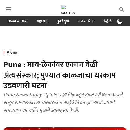
ताज्या बातम्या
महाराष्ट्र
मुंबई पुणे
वेब स्टोरीज
व्हिडिओ
क्र
Video
Pune : माय-लेकांवर एकाच वेळी
अंत्यसंस्कार; पुण्यात काळजाचा थरकाप
उडवणारी घटना
Pune News Today : पुण्यात हृदय पिळवटून टाकणारी घटना घडली.
ससून रुग्णालयात उपचारादरम्यान आईचे निधन झाल्याची बातमी
समजताच २५ वर्षीय मुलाने आत्महत्या केली.