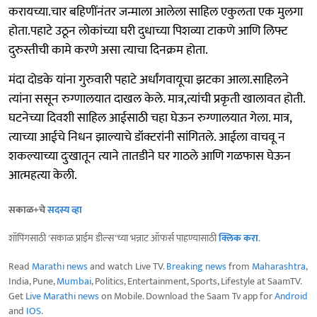
करायच्या.चार बहिणींनंतर जन्माला आलेला साहिल एकुलता एक मुलगा
होता.पहाटे उठून लोकांच्या घरी दुधाच्या पिशव्या टाकणे आणि लिफ्ट
दुरुस्तीची कामे करणे असा त्याचा दिनक्रम होता.
मंदा दोडके यांना गुरुवारी पहाटे अर्धांगवायूचा झटका आला.साहिलने
त्यांना ससून रुग्णालयात दाखल केले. मात्र,त्यांची प्रकृती खालावत होती.
घटनेच्या दिवशी साहिल आईसाठी चहा घेऊन रुग्णालयात गेला. मात्र,
त्याच्या आईचे निधन झाल्याचे डॉक्टरांनी सांगितले. आईला वाचवू न
शकल्याच्या दुःखातून त्याने तातडीने घर गाठले आणि गळफास घेऊन
आत्महत्या केली.
सकाळ+चे
सदस्य व्हा
शॉपिंगसाठी 'सकाळ प्राईम डील्स'च्या भन्नाट ऑफर्स पाहण्यासाठी
क्लिक करा
.
Read
Marathi news
and watch Live TV.
Breaking news
from
Maharashtra
,
India, Pune,
Mumbai
, Politics, Entertainment, Sports, Lifestyle at SaamTV.
Get
Live Marathi news
on Mobile. Download the Saam Tv app for
Android
and
IOS
.