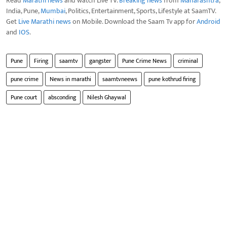
Read
Marathi news
and watch Live TV.
Breaking news
from
Maharashtra
,
India, Pune,
Mumbai
, Politics, Entertainment, Sports, Lifestyle at SaamTV.
Get
Live Marathi news
on Mobile. Download the Saam Tv app for
Android
and
IOS
.
Pune
Firing
saamtv
gangster
Pune Crime News
criminal
pune crime
News in marathi
saamtvneews
pune kothrud firing
Pune court
absconding
Nilesh Ghaywal