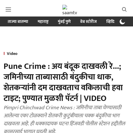
ताज्या बातम्या
महाराष्ट्र
मुंबई पुणे
वेब स्टोरीज
व्हिडिओ
क्र
Video
Pune Crime : अय बंदूक दाखवली रे...;
जमिनीच्या ताब्यासाठी बंदुकीचा धाक,
शेतकऱ्यांनी दम दाखवताच वकिलाची हवा
टाइट; पुण्यात मुळशी पॅटर्न | VIDEO
Pimpri Chinchwad Crime News : जमिनीचा ताबा घेण्यासाठी
आलेल्या एका टोळक्याने शेतकरी कुटुंबीयाला चक्क बंदुकीचा भाग
दाखवला आहे. ही धक्कादायक घटना हिंजवडी पोलीस स्टेशन हद्दीतील
कासरसाई भागात घडली आहे.