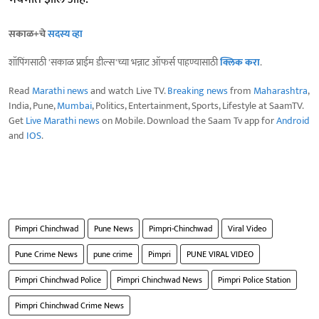
सकाळ+चे
सदस्य व्हा
शॉपिंगसाठी 'सकाळ प्राईम डील्स'च्या भन्नाट ऑफर्स पाहण्यासाठी
क्लिक करा
.
Read
Marathi news
and watch Live TV.
Breaking news
from
Maharashtra
,
India, Pune,
Mumbai
, Politics, Entertainment, Sports, Lifestyle at SaamTV.
Get
Live Marathi news
on Mobile. Download the Saam Tv app for
Android
and
IOS
.
Pimpri Chinchwad
Pune News
Pimpri-Chinchwad
Viral Video
Pune Crime News
pune crime
Pimpri
PUNE VIRAL VIDEO
Pimpri Chinchwad Police
Pimpri Chinchwad News
Pimpri Police Station
Pimpri Chinchwad Crime News