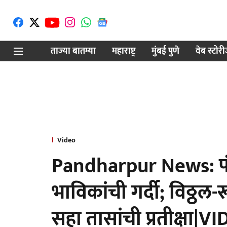
ताज्या बातम्या
महाराष्ट्र
मुंबई पुणे
वेब स्टोर
Video
Pandharpur News: पं
भाविकांची गर्दी; विठ्ठल-
सहा तासांची प्रतीक्षा|V