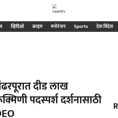
ीज
व्हिडिओ
क्राइम
मनोरंजन
Sports
देश विदेश
ढरपूरात दीड लाख
रूक्मिणी पदस्पर्श दर्शनासाठी
R
IDEO