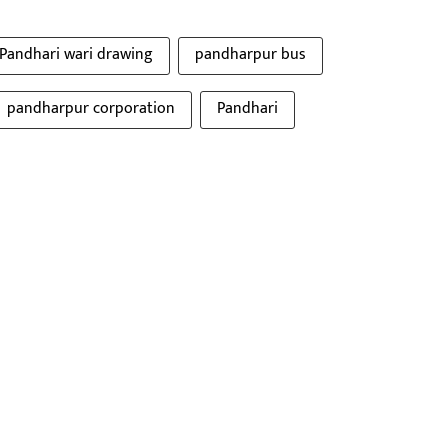
Pandhari wari drawing
pandharpur bus
pandharpur corporation
Pandhari