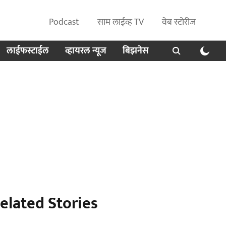
Podcast
साम लाईव्ह TV
वेब स्टोरीज
लाईफस्टाईल
व्हायरल न्यूज
बिझनेस
elated Stories