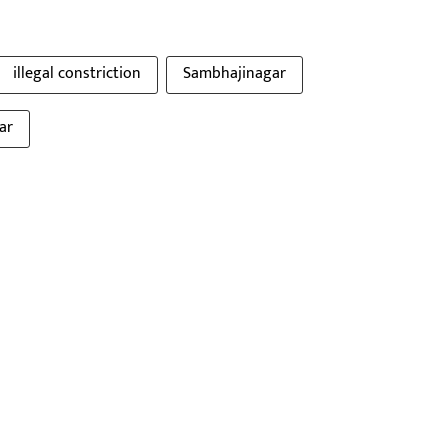
illegal constriction
Sambhajinagar
ar