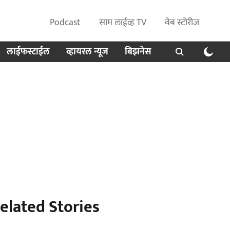
Podcast
साम लाईव्ह TV
वेब स्टोरीज
लाईफस्टाईल
व्हायरल न्यूज
बिझनेस
elated Stories