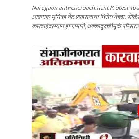
Naregaon anti-encroachment Protest Today: न
आक्रमक भूमिका घेत प्रशासनाचा विरोध केला. पोलिस
कारवाईदरम्यान हाणामारी, धक्काबुक्कीमुळे परिसरा