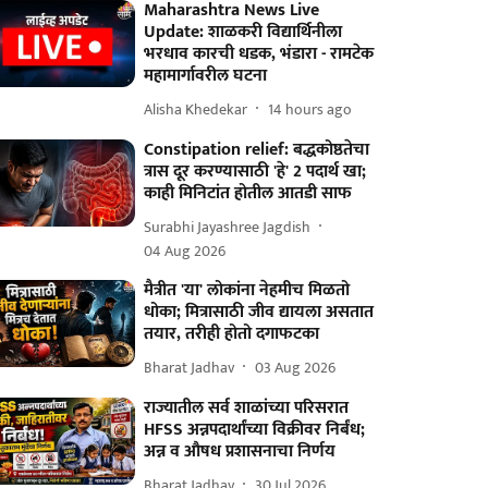
Maharashtra News Live
Update: शाळकरी विद्यार्थिनीला
भरधाव कारची धडक, भंडारा - रामटेक
महामार्गावरील घटना
Alisha Khedekar
14 hours ago
Constipation relief: बद्धकोष्ठतेचा
त्रास दूर करण्यासाठी 'हे' 2 पदार्थ खा;
काही मिनिटांत होतील आतडी साफ
Surabhi Jayashree Jagdish
04 Aug 2026
मैत्रीत 'या' लोकांना नेहमीच मिळतो
धोका; मित्रासाठी जीव द्यायला असतात
तयार, तरीही होतो दगाफटका
Bharat Jadhav
03 Aug 2026
राज्यातील सर्व शाळांच्या परिसरात
HFSS अन्नपदार्थांच्या विक्रीवर निर्बंध;
अन्न व औषध प्रशासनाचा निर्णय
Bharat Jadhav
30 Jul 2026