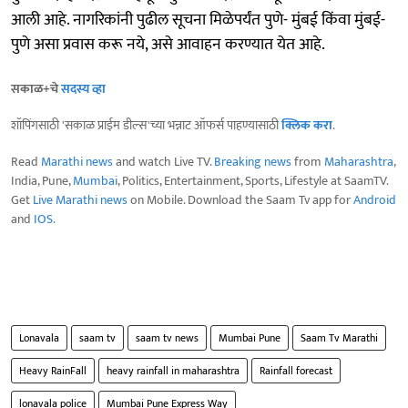
आली आहे. नागरिकांनी पुढील सूचना मिळेपर्यंत पुणे- मुंबई किंवा मुंबई-
पुणे असा प्रवास करू नये, असे आवाहन करण्यात येत आहे.
सकाळ+चे
सदस्य व्हा
शॉपिंगसाठी 'सकाळ प्राईम डील्स'च्या भन्नाट ऑफर्स पाहण्यासाठी
क्लिक करा
.
Read
Marathi news
and watch Live TV.
Breaking news
from
Maharashtra
,
India, Pune,
Mumbai
, Politics, Entertainment, Sports, Lifestyle at SaamTV.
Get
Live Marathi news
on Mobile. Download the Saam Tv app for
Android
and
IOS
.
Lonavala
saam tv
saam tv news
Mumbai Pune
Saam Tv Marathi
Heavy RainFall
heavy rainfall in maharashtra
Rainfall forecast
lonavala police
Mumbai Pune Express Way