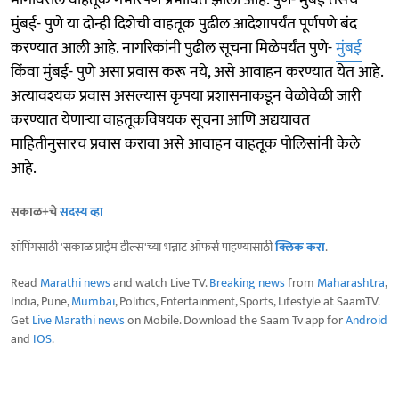
मार्गांवरील वाहतूक गंभीरपणे प्रभावित झाली आहे. पुणे- मुंबई तसेच
मुंबई- पुणे या दोन्ही दिशेची वाहतूक पुढील आदेशापर्यंत पूर्णपणे बंद
करण्यात आली आहे. नागरिकांनी पुढील सूचना मिळेपर्यंत पुणे-
मुंबई
किंवा मुंबई- पुणे असा प्रवास करू नये, असे आवाहन करण्यात येत आहे.
अत्यावश्यक प्रवास असल्यास कृपया प्रशासनाकडून वेळोवेळी जारी
करण्यात येणाऱ्या वाहतूकविषयक सूचना आणि अद्ययावत
माहितीनुसारच प्रवास करावा असे आवाहन वाहतूक पोलिसांनी केले
आहे.
सकाळ+चे
सदस्य व्हा
शॉपिंगसाठी 'सकाळ प्राईम डील्स'च्या भन्नाट ऑफर्स पाहण्यासाठी
क्लिक करा
.
Read
Marathi news
and watch Live TV.
Breaking news
from
Maharashtra
,
India, Pune,
Mumbai
, Politics, Entertainment, Sports, Lifestyle at SaamTV.
Get
Live Marathi news
on Mobile. Download the Saam Tv app for
Android
and
IOS
.