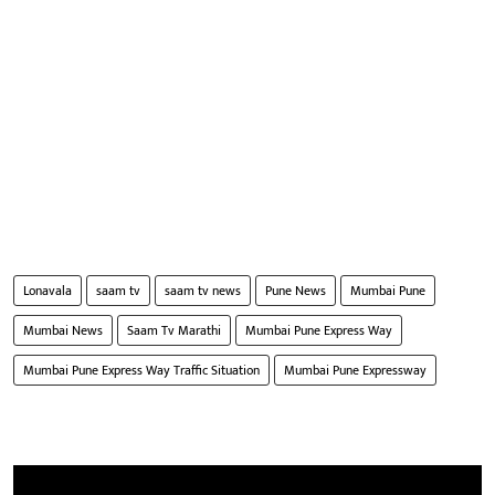
Lonavala
saam tv
saam tv news
Pune News
Mumbai Pune
Mumbai News
Saam Tv Marathi
Mumbai Pune Express Way
Mumbai Pune Express Way Traffic Situation
Mumbai Pune Expressway