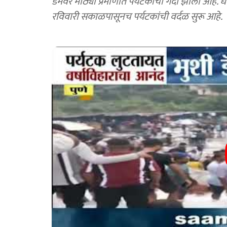
डॅमवर मोठ्या प्रमाणात पर्यटकांची गर्दी झाली आहे.
रविवारी सकाळपासूनच पर्यटकांची वर्दळ सुरू आहे.