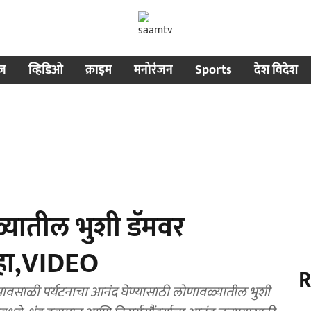
ीज
व्हिडिओ
क्राइम
मनोरंजन
Sports
देश विदेश
यातील भुशी डॅमवर
पाहा,VIDEO
R
वसाळी पर्यटनाचा आनंद घेण्यासाठी लोणावळ्यातील भुशी