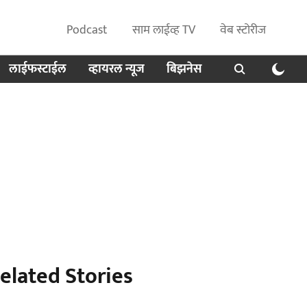
Podcast
साम लाईव्ह TV
वेब स्टोरीज
लाईफस्टाईल
व्हायरल न्यूज
बिझनेस
elated Stories