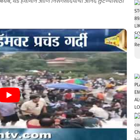
 धबधबे, थंड हवामान आणि निसर्गसौंदर्याचा आनंद लुटण्यासाठी