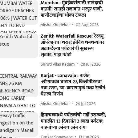
Mumbai : मुंबईकरांसाठी आनंदाची
बातमी! सातही तलावांत भरपूर पाणी,
पाणीटंचाईचा धोका टळला
Alisha Khedekar
02 Aug 2026
Zenith Waterfall Rescue: रेस्क्यू
ऑपरेशनचा थरार; झेनिथ धबधब्यावर
अडकलेल्या पर्यटकांची सुखरूप
सुटका, पाहा फोटो
Shruti Vilas Kadam
28 Jul 2026
Karjat - Lonavala : कर्जत
-लोणावळा घाटात २६ किलोमीटरचा
नवा रस्ता, 'या' कारणामुळं मध्य रेल्वेनं
घेतला निर्णय
Alisha Khedekar
24 Jul 2026
हिमाचलमध्ये पर्यटकांची गर्दी उसळली,
मनालीत 13 दिवसांत 3 लाख पर्यटक;
वाहनांच्या लांबच लांब रांगा
Omkar Sonawane
13 Jun 2026