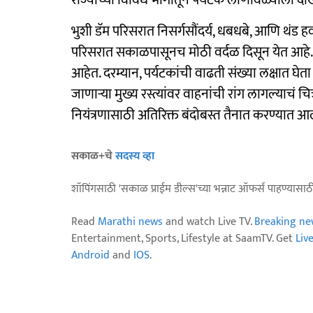
राज्याच्या विविध भागांतून पर्यटक लोणावळ्याला 
भुशी डॅम परिसरात निसर्गसौंदर्य, धबधबे, आणि थंड ह
परिसरात सकाळपासूनच मोठी वर्दळ दिसून येत आहे. वि
आहेत. दरम्यान, पर्यटकांची वाढती संख्या लक्षात घेता
जाणाऱ्या मुख्य रस्त्यांवर वाहनांची रांग लागल्याचं 
नियंत्रणासाठी अतिरिक्त बंदोबस्त तैनात करण्यात आ
सकाळ+चे
सदस्य व्हा
शॉपिंगसाठी 'सकाळ प्राईम डील्स'च्या भन्नाट ऑफर्स पाहण्यासा
Read
Marathi news
and watch Live TV.
Breaking ne
Entertainment, Sports, Lifestyle at SaamTV. Get
Liv
Android
and
IOS
.