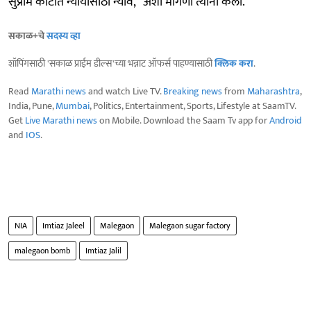
सुप्रीम कोर्टात न्यायासाठी न्यावं,” अशी मागणी त्यांनी केली.
सकाळ+चे
सदस्य व्हा
शॉपिंगसाठी 'सकाळ प्राईम डील्स'च्या भन्नाट ऑफर्स पाहण्यासाठी
क्लिक करा
.
Read
Marathi news
and watch Live TV.
Breaking news
from
Maharashtra
,
India, Pune,
Mumbai
, Politics, Entertainment, Sports, Lifestyle at SaamTV.
Get
Live Marathi news
on Mobile. Download the Saam Tv app for
Android
and
IOS
.
NIA
Imtiaz Jaleel
Malegaon
Malegaon sugar factory
malegaon bomb
Imtiaz Jalil