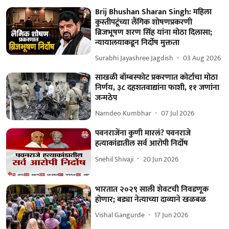
Brij Bhushan Sharan Singh: महिला
कुस्तीपटूंच्या लैंगिक शोषणप्रकरणी
ब्रिजभूषण शरण सिंह यांना मोठा दिलासा;
न्यायालयाकडून निर्दोष मुक्तता
Surabhi Jayashree Jagdish
03 Aug 2026
साखळी बॉम्बस्फोट प्रकरणात कोर्टाचा मोठा
निर्णय, ३८ दहशतवाद्यांना फाशी, ११ जणांना
जन्मठेप
Namdeo Kumbhar
07 Jul 2026
पवनराजेंना कुणी मारलं? पवनराजे
हत्याकांडातील सर्व आरोपी निर्दोष
Snehil Shivaji
20 Jun 2026
भारतात २०२९ साली शेवटची निवडणूक
होणार; बड्या नेत्याच्या दाव्याने खळबळ
Vishal Gangurde
17 Jun 2026