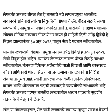
लेफ्टनंट जनरल धीरज सेठ हे भारताचे नवे लष्करप्रमुख असतील.
सरकारनं शनिवारी त्यांच्या नियुक्तीची घोषणा केली. धीरज सेठ हे सध्या
लष्कराचे उपप्रमुख या पदावर कार्यरत आहेत. यासंबंधी संरक्षण मंत्रालयानं
सोशल मीडिया एक्सवर पोस्ट शेअर करत ही माहिती दिली. उपेंद्र द्विवेदी हे
निवृत्त झाल्यानंतर ३० जून २०२६ पासून सेठ हे पदभार स्वीकारतील.
भारतीय लष्कराचे विद्यमान प्रमुख जनरल उपेंद्र द्विवेदी हे ३० जून २०२६
रोजी निवृत्त होत आहेत. त्यानंतर लेफ्टनंट जनरल धीरज सेठ हे पदभार
स्वीकारतील. नॅशनल डिफेन्स अकॅडमीचे माजी विद्यार्थी आणि बख्तरबंद
कोरचे अधिकारी धीरज सेठ यांना जवळपास चार दशकांचा विशिष्ट
सेवांचा अनुभव आहे. त्यांनी आपल्या कारकिर्दीत अनेक ऑपरेशनल,
कमांड आणि धोरणात्मक पदांची जबाबदारी यशस्वीपणे सांभाळली आहे.
लेफ्टनंट जनरल म्हणून भारतीय लष्करातील अत्यंत महत्वाचे सुदर्शन
चक्र कोरचे नेतृत्व केले आहे.
संरक्षण मंत्रालयानुसार, सेठ यांनी लष्कराचे कमांडर म्हणून साऊथ वेस्टर्न