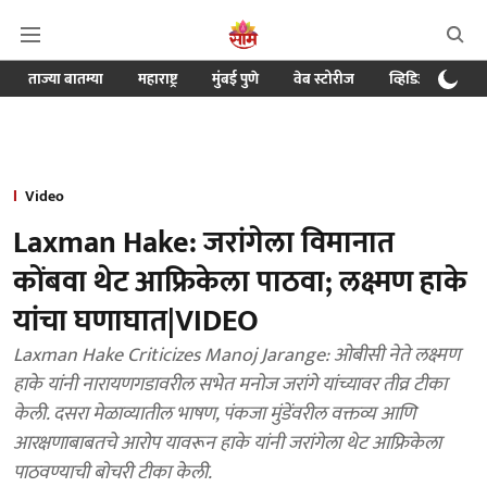
ताज्या बातम्या
महाराष्ट्र
मुंबई पुणे
वेब स्टोरीज
व्हिडिओ
क्र
Video
Laxman Hake: जरांगेला विमानात
कोंबवा थेट आफ्रिकेला पाठवा; लक्ष्मण हाके
यांचा घणाघात|VIDEO
Laxman Hake Criticizes Manoj Jarange: ओबीसी नेते लक्ष्मण
हाके यांनी नारायणगडावरील सभेत मनोज जरांगे यांच्यावर तीव्र टीका
केली. दसरा मेळाव्यातील भाषण, पंकजा मुंडेंवरील वक्तव्य आणि
आरक्षणाबाबतचे आरोप यावरून हाके यांनी जरांगेला थेट आफ्रिकेला
पाठवण्याची बोचरी टीका केली.