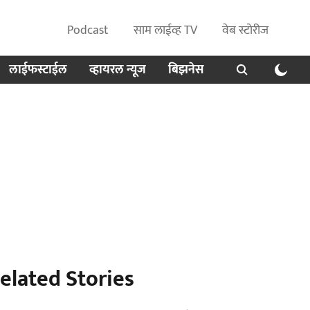
Podcast
साम लाईव्ह TV
वेब स्टोरीज
लाईफस्टाईल
व्हायरल न्यूज
बिझनेस
elated Stories