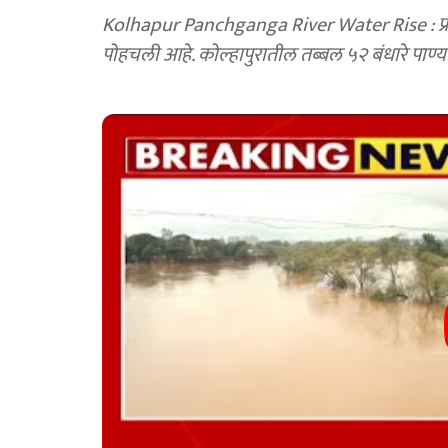
Kolhapur Panchganga River Water Rise : प्राप्त माहितीनुसार, पंचगंगा नदीची पाणीपातळी ३२ फुटांवर
पोहचली आहे. कोल्हापुरातील तब्बल ५२ बंधारे पाण्