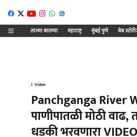
ताज्या बातम्या
महाराष्ट्र
मुंबई पुणे
वेब स्टोर
Video
Panchganga River Wat
पाणीपातळी मोठी वाढ, तब
धडकी भरवणारा VIDE