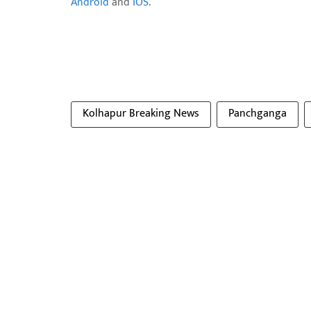
Android
and
IOS
.
Kolhapur Breaking News
Panchganga