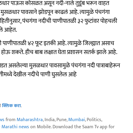
मुसळधार पाऊस कोसळत असून नदी-नाले तुडूंब भरून वाहत
न मुसळधार पावसाने झोडपून काढलं आहे. त्यामुळे पंचगंगा
माहितीनुसार, पंचगंगा नदीची पाणीपातळी ३२ फुटांवर पोहचली
ले आहेत.
ी पाणीपातळी ४२ फूट इतकी आहे. त्यामुळे जिल्ह्यात असाच
ण होऊ शकते. हीच बाब लक्षात घेता प्रशासन सतर्क झाले आहे.
न पडत असलेल्या मुसळधार पावसामुळे पंचगंगा नदी पात्राबाहेरून
ेतीमध्ये देखील नदीचे पाणी घुसलेल आहे
ठी
क्लिक करा
.
ws
from
Maharashtra
, India, Pune,
Mumbai
, Politics,
e Marathi news
on Mobile. Download the Saam Tv app for