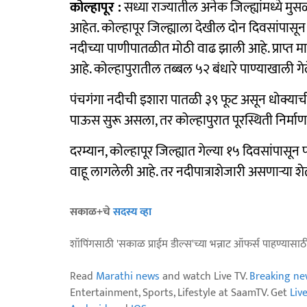
कोल्हापूर :
सध्या राज्यातील अनेक जिल्ह्यांमध्ये 
आहेत. कोल्हापूर जिल्ह्याला देखील दोन दिवसांपासू
नदीच्या पाणीपातळीत मोठी वाढ झाली आहे. प्राप्त 
आहे. कोल्हापुरातील तब्बल ५२ बंधारे पाण्याखाली गे
पंचगंगा नदीची इशारा पातळी ३९ फूट असून धोक्याच
पाऊस सुरू असला, तर कोल्हापुरात पूरस्थिती निर्मा
दरम्यान, कोल्हापूर जिल्ह्यात गेल्या १५ दिवसांपासू
वाहू लागलेली आहे. तर नदीपात्राशेजारी असणाऱ्या श
सकाळ+चे
सदस्य व्हा
शॉपिंगसाठी 'सकाळ प्राईम डील्स'च्या भन्नाट ऑफर्स पाहण्यासा
Read
Marathi news
and watch Live TV.
Breaking ne
Entertainment, Sports, Lifestyle at SaamTV. Get
Liv