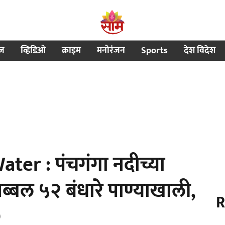
ीज
व्हिडिओ
क्राइम
मनोरंजन
Sports
देश विदेश
er : पंचगंगा नदीच्या
्बल ५२ बंधारे पाण्याखाली,
R
O