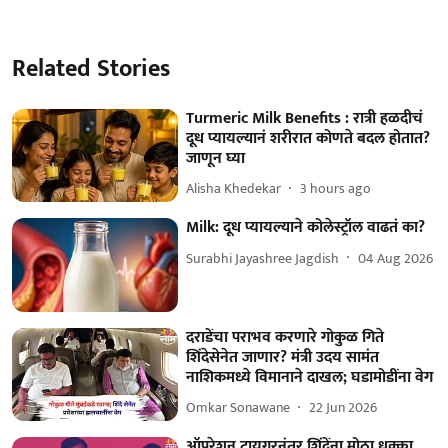
Related Stories
Turmeric Milk Benefits : रात्री हळदीचं
दूध प्यायल्यानं शरीरात कोणते बदल होतात?
जाणून घ्या
Alisha Khedekar
3 hours ago
Milk: दूध प्यायल्याने कोलेस्ट्रॉल वाढतं का?
Surabhi Jayashree Jagdish
04 Aug 2026
दराडेंचा पराभव करणारे गोकुळ गिते
शिंदेसेनेत जाणार? मंत्री उदय सामंत
नाशिकमध्ये विमानाने दाखल; घडामोडींना वेग
Omkar Sonawane
22 Jun 2026
ऑपरेशन टायगरनंतर शिंदेंना मोठा धक्का,