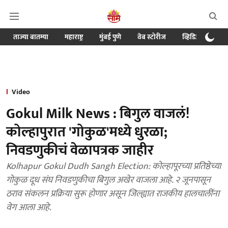
ताज्या बातम्या
महाराष्ट्र
मुंबई पुणे
वेब स्टोरीज
व्हिडिओ
क्र
Video
Gokul Milk News : बिगुल वाजलं!
कोल्हापुरात 'गोकुळ'मध्ये धुरळा;
निवडणुकीचं वेळापत्रक जाहीर
Kolhapur Gokul Dudh Sangh Election: कोल्हापूरच्या प्रतिष्ठेच्या
गोकुळ दूध संघ निवडणुकीचा बिगुल अखेर वाजला आहे. २ जूनपासून
ठराव संकलन प्रक्रिया सुरू होणार असून जिल्ह्यात राजकीय हालचालींना
वेग आला आहे.