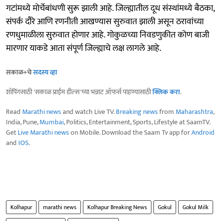
गटांमध्ये मोर्चेबांधणी सुरू झाली आहे. जिल्ह्यातील दूध संस्थांमध्ये बैठका,
संपर्क दौरे आणि रणनीती आखण्यास सुरुवात झाली असून ठरावांच्या
रणधुमाळीला सुरुवात होणार आहे. गोकुळच्या निवडणुकीत कोण बाजी
मारणार याकडे आता संपूर्ण जिल्ह्याचे लक्ष लागले आहे.
सकाळ+चे
सदस्य व्हा
शॉपिंगसाठी 'सकाळ प्राईम डील्स'च्या भन्नाट ऑफर्स पाहण्यासाठी
क्लिक करा
.
Read
Marathi news
and watch Live TV.
Breaking news
from
Maharashtra
,
India, Pune,
Mumbai
, Politics, Entertainment, Sports, Lifestyle at SaamTV.
Get
Live Marathi news
on Mobile. Download the Saam Tv app for
Android
and
IOS
.
Kolhapur
marathi news
Kolhapur Breaking News
Gokul
Gokul Milk