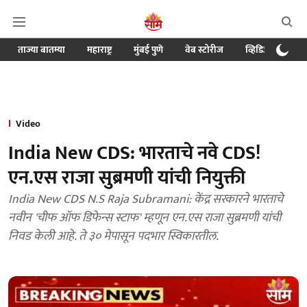
ताज्या बातम्या
महाराष्ट्र
मुंबई पुणे
वेब स्टोरीज
व्हिडिओ
क्र
Video
India New CDS: भारताचे नवे CDS!
एन.एस राजा सुब्रमणी यांची नियुक्ती
India New CDS N.S Raja Subramani: केंद्र सरकारने भारताचे
नवीन 'चीफ ऑफ डिफेन्स स्टाफ' म्हणून एन.एस राजा सुब्रमणी यांची
निवड केली आहे. ते ३० मेपासून पदभार स्विकारतील.