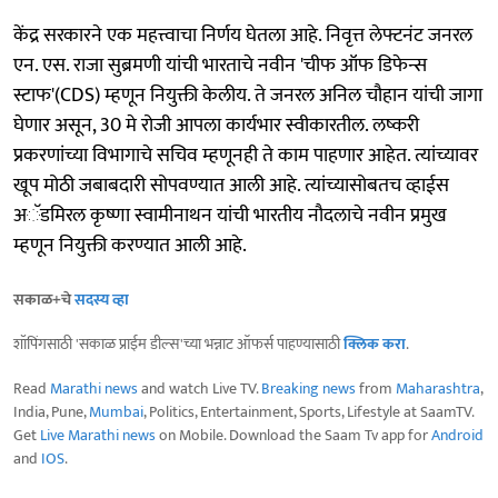
केंद्र सरकारने एक महत्त्वाचा निर्णय घेतला आहे. निवृत्त लेफ्टनंट जनरल
एन. एस. राजा सुब्रमणी यांची भारताचे नवीन 'चीफ ऑफ डिफेन्स
स्टाफ'(CDS) म्हणून नियुक्ती केलीय. ते जनरल अनिल चौहान यांची जागा
घेणार असून, 30 मे रोजी आपला कार्यभार स्वीकारतील. लष्करी
प्रकरणांच्या विभागाचे सचिव म्हणूनही ते काम पाहणार आहेत. त्यांच्यावर
खूप मोठी जबाबदारी सोपवण्यात आली आहे. त्यांच्यासोबतच व्हाईस
अॅडमिरल कृष्णा स्वामीनाथन यांची भारतीय नौदलाचे नवीन प्रमुख
म्हणून नियुक्ती करण्यात आली आहे.
सकाळ+चे
सदस्य व्हा
शॉपिंगसाठी 'सकाळ प्राईम डील्स'च्या भन्नाट ऑफर्स पाहण्यासाठी
क्लिक करा
.
Read
Marathi news
and watch Live TV.
Breaking news
from
Maharashtra
,
India, Pune,
Mumbai
, Politics, Entertainment, Sports, Lifestyle at SaamTV.
Get
Live Marathi news
on Mobile. Download the Saam Tv app for
Android
and
IOS
.