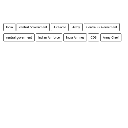
India
central Government
Air Force
Army
Central GOvernement
central goverment
Indian Air force
India Airlines
CDS
Army Chief