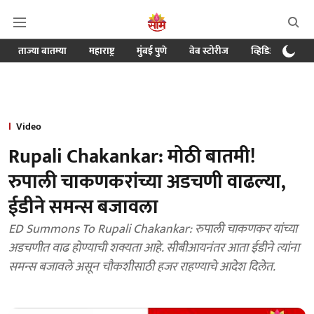
ताज्या बातम्या
महाराष्ट्र
मुंबई पुणे
वेब स्टोरीज
व्हिडिओ
क्र
Video
Rupali Chakankar: मोठी बातमी!
रुपाली चाकणकरांच्या अडचणी वाढल्या,
ईडीने समन्स बजावला
ED Summons To Rupali Chakankar: रुपाली चाकणकर यांच्या
अडचणीत वाढ होण्याची शक्यता आहे. सीबीआयनंतर आता ईडीने त्यांना
समन्स बजावले असून चौकशीसाठी हजर राहण्याचे आदेश दिलेत.