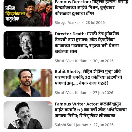
Famous Director : मातृछत्र हरपले! प्रसिद्ध
दिग्दर्शकाच्या आईचे निधन, कुटुंबावर
कोसळला दु:खाचा डोंगर
Shreya Maskar
28 Jul 2026
Director Death: मराठी रंगभूमीवरील
तेजस्वी तारा हरपला; ज्येष्ठ दिग्दर्शिका
काळाच्या पडद्याआड, राहत्या घरी घेतला
अखेरचा श्वास
Shruti Vilas Kadam
30 Jun 2026
Rohit Shetty: रोहित शेट्टींना पुन्हा जीवे
मारण्याची धमकी; 20 कोटींच्या खंडणीची
मागणी अन्..., नेमकं काय घडलं?
Shruti Vilas Kadam
27 Jun 2026
Famous Writer Actor: कलाविश्वातून
वाईट बातमी! ७३ व्या वर्षी ज्येष्ठ अभिनेत्याचा
जगाला निरोप; सिनेसृष्टीवर शोककळा
Sakshi Sunil Jadhav
27 Jun 2026