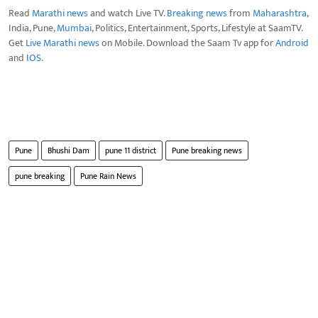
Read
Marathi news
and watch Live TV.
Breaking news
from
Maharashtra
,
India, Pune,
Mumbai
, Politics, Entertainment, Sports, Lifestyle at SaamTV.
Get
Live Marathi news
on Mobile. Download the Saam Tv app for
Android
and
IOS
.
Pune
Bhushi Dam
pune 11 district
Pune breaking news
pune breaking
Pune Rain News