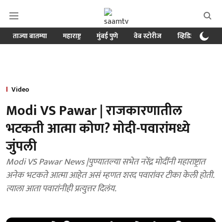
ताज्या बातम्या
महाराष्ट्र
मुंबई पुणे
वेब स्टोरीज
व्हिडिओ
क्र
Video
Modi VS Pawar | राजकारणातील
भटकती आत्मा कोण? मोदी-पवारांमध्ये
जुंपली
Modi VS Pawar News |पुण्यातल्या सभेत नरेंद्र मोदींनी महाराष्ट्रात
अनेक भटकते आत्मा आहेत असं म्हणत शरद पवारांवर टीका केली होती.
त्याला आता पवारांनीही प्रत्युत्तर दिलंय.