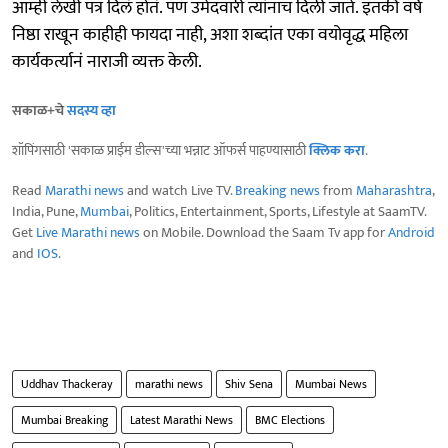
आम्ही लेखी पत्र दिलं होतं. पण उमेदवारी त्यांनाच दिली जाते. इतकी वर्षे
निष्ठा राखून काहीही फायदा नाही, अशा शब्दांत एका वयोवृद्ध महिला
कार्यकर्त्यानं नाराजी व्यक्त केली.
सकाळ+चे
सदस्य व्हा
शॉपिंगसाठी 'सकाळ प्राईम डील्स'च्या भन्नाट ऑफर्स पाहण्यासाठी
क्लिक करा
.
Read
Marathi news
and watch Live TV.
Breaking news
from
Maharashtra
,
India, Pune,
Mumbai
, Politics, Entertainment, Sports, Lifestyle at SaamTV.
Get
Live Marathi news
on Mobile. Download the Saam Tv app for
Android
and
IOS
.
Uddhav Thackeray
marathi news
Shiv Sena
Mumbai News
Mumbai Breaking
Latest Marathi News
BMC Elections