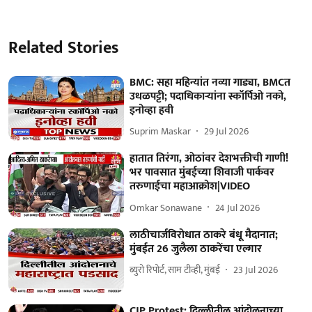
Related Stories
BMC: सहा महिन्यांत नव्या गाड्या, BMCत
उधळपट्टी; पदाधिकाऱ्यांना स्कॉर्पिओ नको,
इनोव्हा हवी
Suprim Maskar
29 Jul 2026
हातात तिरंगा, ओठांवर देशभक्तीची गाणी!
भर पावसात मुंबईच्या शिवाजी पार्कवर
तरुणाईचा महाआक्रोश|VIDEO
Omkar Sonawane
24 Jul 2026
लाठीचार्जविरोधात ठाकरे बंधू मैदानात;
मुंबईत 26 जुलैला ठाकरेंचा एल्गार
ब्युरो रिपोर्ट, साम टीव्ही, मुंबई
23 Jul 2026
CJP Protest: दिल्लीतील आंदोलनाच्या