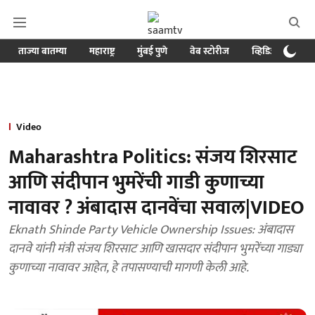
ताज्या बातम्या
महाराष्ट्र
मुंबई पुणे
वेब स्टोरीज
व्हिडिओ
क्र
Video
Maharashtra Politics: संजय शिरसाट
आणि संदीपान भुमरेंची गाडी कुणाच्या
नावावर ? अंबादास दानवेंचा सवाल|VIDEO
Eknath Shinde Party Vehicle Ownership Issues: अंबादास
दानवे यांनी मंत्री संजय शिरसाट आणि खासदार संदीपान भुमरेंच्या गाड्या
कुणाच्या नावावर आहेत, हे तपासण्याची मागणी केली आहे.