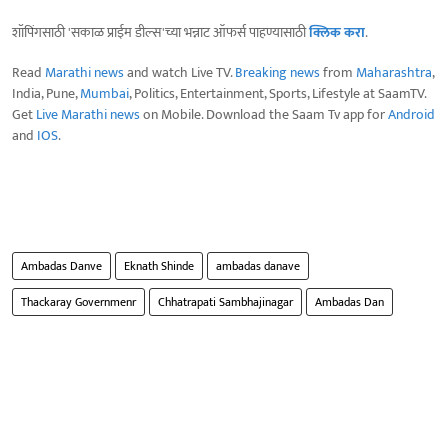
शॉपिंगसाठी 'सकाळ प्राईम डील्स'च्या भन्नाट ऑफर्स पाहण्यासाठी
क्लिक करा
.
Read
Marathi news
and watch Live TV.
Breaking news
from
Maharashtra
,
India, Pune,
Mumbai
, Politics, Entertainment, Sports, Lifestyle at SaamTV.
Get
Live Marathi news
on Mobile. Download the Saam Tv app for
Android
and
IOS
.
Ambadas Danve
Eknath Shinde
ambadas danave
Thackaray Governmenr
Chhatrapati Sambhajinagar
Ambadas Dan