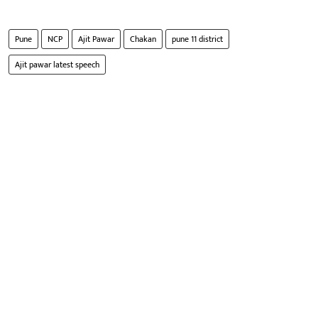
Pune
NCP
Ajit Pawar
Chakan
pune 11 district
Ajit pawar latest speech