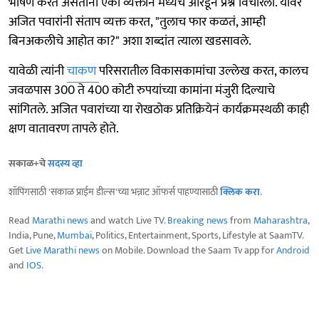
भाषण करत असताना एका व्यक्तीने मध्येच ओरडून प्रश्न विचारला. यावर
अजित पवारांनी संताप व्यक्त करत, "तुलाच फार कळतं, आम्ही
बिनअकलीचे आहोत का?" अशा शब्दांत त्याला खडसावले.
यावेळी त्यांनी
चाकण
परिसरातील विकासकामांचा उल्लेख करत, कालच
जवळपास 300 ते 400 कोटी रुपयांच्या कामांना मंजुरी दिल्याचे
सांगितले. अजित पवारांच्या या रोखठोक प्रतिक्रियेनं कार्यक्रमस्थळी काही
क्षण वातावरण तापले होते.
सकाळ+चे
सदस्य व्हा
शॉपिंगसाठी 'सकाळ प्राईम डील्स'च्या भन्नाट ऑफर्स पाहण्यासाठी
क्लिक करा
.
Read
Marathi news
and watch Live TV.
Breaking news
from
Maharashtra
,
India, Pune,
Mumbai
, Politics, Entertainment, Sports, Lifestyle at SaamTV.
Get
Live Marathi news
on Mobile. Download the Saam Tv app for
Android
and
IOS
.