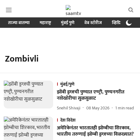
ताज्या बातम्या
महाराष्ट्र
मुंबई पुणे
वेब स्टोरीज
व्हिडिओ
क्र
Zombivli
मुंबई/पुणे
झोंबी ड्रग्जची पुण्यात एण्ट्री, पुण्यनगरीत
नशेखोरीचा सुळसुळाट
Snehil Shivaji
08 May 2026
1
min read
देश विदेश
अमेरिकेनंतर भारतातही झोम्बीचा शिरकाव,
भारतीय तरुणाई झोम्बी ड्रग्जच्या विळख्यात?