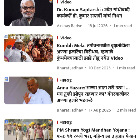
Video
Dr. Kumar Saptarshi : ज्येष्ठ गांधीवादी
कार्यकर्ते डॉ. कुमार सप्तर्षी यांचं निधन
Akshay Badve
18 Jul 2026
1
min read
Video
Kumbh Mela: तपोवनमधील वृक्षतोडीला
अण्णा हजारेंचा विरोधच, म्हणाले
कुंभमेळ्यासाठी झाडे तोडू नयेत|Video
Bharat Jadhav
10 Dec 2025
1
min read
महाराष्ट्र
Anna Hazare:'अण्णा आता तरी उठा'! ...
मग तुम्ही झोपून राहणार का? बॅनरबाजीवर
अण्णा हजारे भडकले
Bharat Jadhav
17 Aug 2025
2
min read
महाराष्ट्र
PM Shram Yogi Mandhan Yojana :
फक्त ५५ रुपये भरा, महिन्याला ३ हजार पेन्शन