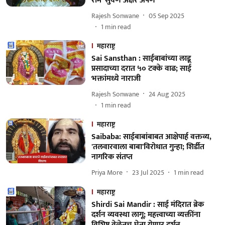
राम' सुवर्ण अक्षर अर्पण
Rajesh Sonwane
05 Sep 2025
1
min read
महाराष्ट्र
Sai Sansthan : साईबाबांच्या लाडू
प्रसादाच्या दरात ५० टक्के वाढ; साई
भक्तांमध्ये नाराजी
Rajesh Sonwane
24 Aug 2025
1
min read
महाराष्ट्र
Saibaba: साईबाबांबाबत आक्षेपार्ह वक्तव्य,
'तलवारवाला बाबा'विरोधात गुन्हा; शिर्डीत
नागरिक संतप्त
Priya More
23 Jul 2025
1
min read
महाराष्ट्र
Shirdi Sai Mandir : साई मंदिरात ब्रेक
दर्शन व्यवस्था लागू; महत्त्वाच्या व्यक्तींना
विशिष्ट वेळेतच घेता येणार दर्शन