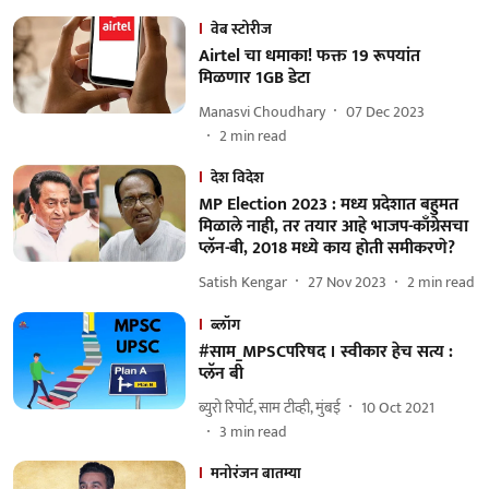
वेब स्टोरीज
Airtel चा धमाका! फक्त 19 रूपयांत
मिळणार 1GB डेटा
Manasvi Choudhary
07 Dec 2023
2
min read
देश विदेश
MP Election 2023 : मध्य प्रदेशात बहुमत
मिळाले नाही, तर तयार आहे भाजप-काँग्रेसचा
प्लॅन-बी, 2018 मध्ये काय होती समीकरणे?
Satish Kengar
27 Nov 2023
2
min read
ब्लॉग
#साम_MPSCपरिषद । स्वीकार हेच सत्य :
प्लॅन बी
ब्युरो रिपोर्ट, साम टीव्ही, मुंबई
10 Oct 2021
3
min read
मनोरंजन बातम्या