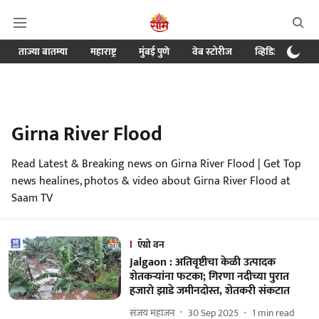
ताज्या बातम्या
महाराष्ट्र
मुंबई पुणे
वेब स्टोरीज
व्हिडिओ
क्र
Girna River Flood
Read Latest & Breaking news on Girna River Flood | Get Top
news healines, photos & video about Girna River Flood at
Saam TV
ऍग्रो वन
Jalgaon : अतिवृष्टीचा केळी उत्पादक
शेतकऱ्यांना फटका; गिरणा नदीच्या पुरात
हजारो झाडे जमीनदोस्त, शेतकरी संकटात
संजय महाजन
30 Sep 2025
1
min read