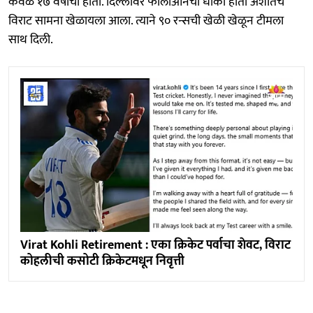
केवळ १७ वर्षांचा होता. दिल्लीवर फॉलोऑनचा धोका होता अशातच
विराट सामना खेळायला आला. त्याने ९० रन्सची खेळी खेळून टीमला
साथ दिली.
Virat Kohli Retirement : एका क्रिकेट पर्वाचा शेवट, विराट
कोहलीची कसोटी क्रिकेटमधून निवृत्ती