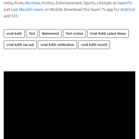
India, Pune,
Mumbai
, Politics, Entertainment, Sports, Lifestyle at SaamTV.
Get
Live Marathi news
on Mobile. Download the Saam Tv app for
Android
and
IOS
.
virat kohli
Test
Retirement
Test cricket
Virat Kohli Latest News
virat kohli run out
virat kohli celebration
virat kohli record