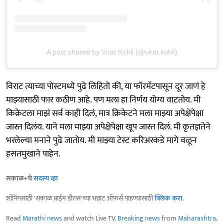
A post shared by Virat Kohli (@virat.kohli)
विराट त्याच्या पोस्टमध्ये पुढे लिहितो की, या फॉरमॅटपासून दूर जाणं हे
माझ्यासाठी फार कठीण आहे. पण मला हा निर्णय योग्य वाटतोय. मी
किक्रेटला माझं सर्व काही दिलं, मात्र क्रिकेटने मला माझ्या अपेक्षेपेक्षा
जास्त दिलंय. याने मला माझ्या अपेक्षेपेक्षा खूप जास्त दिलं. मी कृतज्ञतेने
भरलेल्या मनाने पुढे जातोय. मी माझ्या टेस्ट करिअरकडे मागे वळून
हसतमुखाने पाहेन.
सकाळ+चे
सदस्य व्हा
शॉपिंगसाठी 'सकाळ प्राईम डील्स'च्या भन्नाट ऑफर्स पाहण्यासाठी
क्लिक करा
.
Read
Marathi news
and watch Live TV.
Breaking news
from
Maharashtra
,