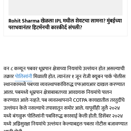
Rohit Sharma खेळला IPL मधील शेवटचा सामना? मुंबईच्या
पराभवानंतर हिटमॅनची कारकीर्द संपली?
वन ८ कम्यून पबवर धूम्रपान क्षेत्राच्या नियमांचे उल्लंघन होत असल्याची
तक्रार
पोलिसांनी
मिळाली होत. त्यानंतर १ जून रोजी क्यूबन पार्क पोलीस
स्थानकामध्ये पबच्या व्यवस्थापकांविरुद्ध एफआयआर दाखल करण्यात
आला. पबमध्ये धूम्रपान क्षेत्राबाबतच्या आवश्यक नियमांचे पालन
करण्यात आले नव्हते. पब व्यवस्थापनाने COTPA कायद्यातील तरतुदींचे
उल्लंघन केले नसल्याचे तपासातून समोर आले. यापूर्वीही जुलै २०२४
मध्ये बंगळुरू पोलिसांनी पबविरुद्ध कारवाई केली होती. डिसेंबर २०२४
मध्ये अग्निसुरक्षा नियमांचे उल्लंघन केल्याबद्दल पबला नोटीस बजावण्यात