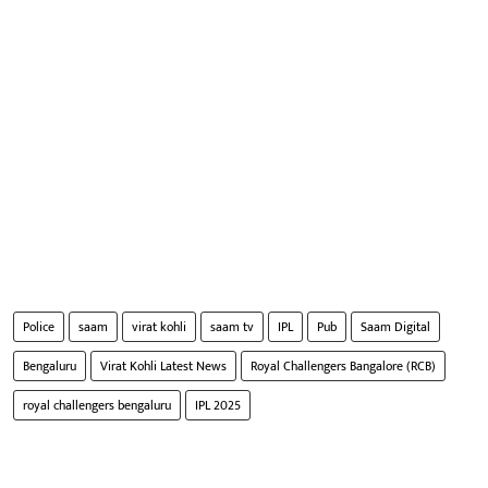
Police
saam
virat kohli
saam tv
IPL
Pub
Saam Digital
Bengaluru
Virat Kohli Latest News
Royal Challengers Bangalore (RCB)
royal challengers bengaluru
IPL 2025