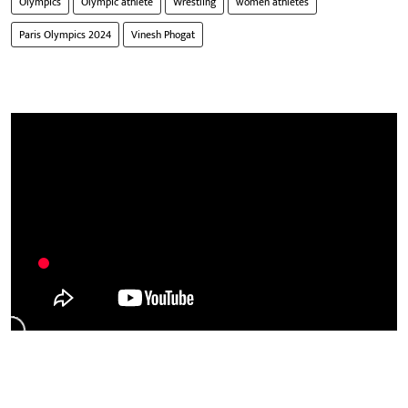
Olympics
Olympic athlete
Wrestling
women athletes
Paris Olympics 2024
Vinesh Phogat