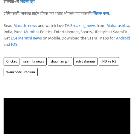
सकाळ+चे
सदस्य व्हा
शॉपिंगसाठी 'सकाळ प्राईम डील्स'च्या भन्नाट ऑफर्स पाहण्यासाठी
क्लिक करा
.
Read
Marathi news
and watch Live TV.
Breaking news
from
Maharashtra
,
India, Pune,
Mumbai
, Politics, Entertainment, Sports, Lifestyle at SaamTV.
Get
Live Marathi news
on Mobile. Download the Saam Tv app for
Android
and
IOS
.
Cricket
saam tv news
shubman gill
rohit sharma
IND vs NZ
Wankhede Stadium