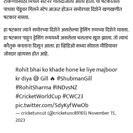
टाकण्यासाठी मिचेल सँटनर गोलंदाजीला आला होता. या षटकातील
पाचवा चेंडूवर गिलने स्टेप आऊट होऊन समोरच्या दिशेने खणखणीत
षटकार मारला.
हा षटकार त्याने समोरच्या दिशेने असलेल्या ड्रेसिंग रुमच्या दिशेने मारला.
हा षटकार पाहुन ड्रेसिंग रुममध्ये असलेला भलताच खुश झाला. तो त्याचं
कौतुक करताना दिसून आला. हा व्हिडिओ सध्या सोशल मीडियावर
जोरदार व्हायरल होत आहे.
Rohit bhai ko khade hone ke liye majboor
kr diya 😅 Gill 🔥
#ShubmanGill
#RohitSharma
#INDvsNZ
#CricketWorldCup
#CWC23
pic.twitter.com/5dyKyfWwOb
— cricketuncut (@cricketunc89165)
November 15,
2023