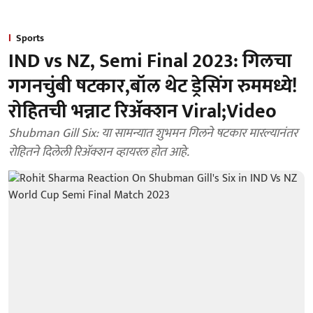
Sports
IND vs NZ, Semi Final 2023: गिलचा
गगनचुंबी षटकार,बॉल थेट ड्रेसिंग रुममध्ये!
रोहितची भन्नाट रिॲक्शन Viral;Video
Shubman Gill Six: या सामन्यात शुभमन गिलने षटकार मारल्यानंतर
रोहितने दिलेली रिॲक्शन व्हायरल होत आहे.