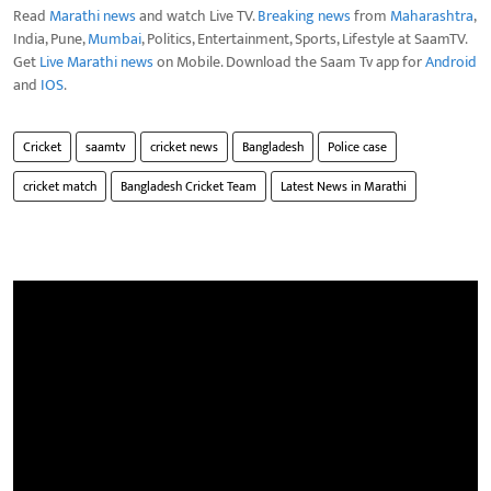
Read
Marathi news
and watch Live TV.
Breaking news
from
Maharashtra
,
India, Pune,
Mumbai
, Politics, Entertainment, Sports, Lifestyle at SaamTV.
Get
Live Marathi news
on Mobile. Download the Saam Tv app for
Android
and
IOS
.
Cricket
saamtv
cricket news
Bangladesh
Police case
cricket match
Bangladesh Cricket Team
Latest News in Marathi