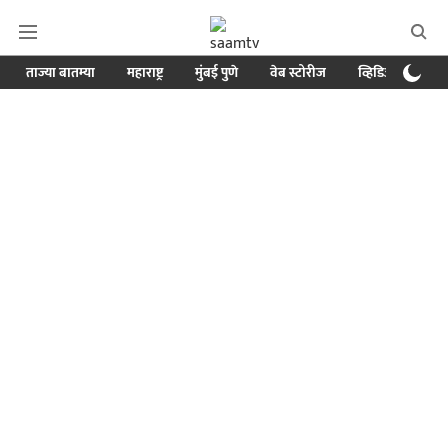
ताज्या बातम्या
महाराष्ट्र
मुंबई पुणे
वेब स्टोरीज
व्हिडिओ
क्र